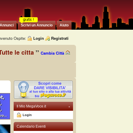
 Annunci
Scrivi un Annuncio
Aiuto
venuto Ospite:
Login
Registrati
Tutte le citta
Cambia Città
-
Il Mio MegaVoce.it
Login
Calendario Eventi