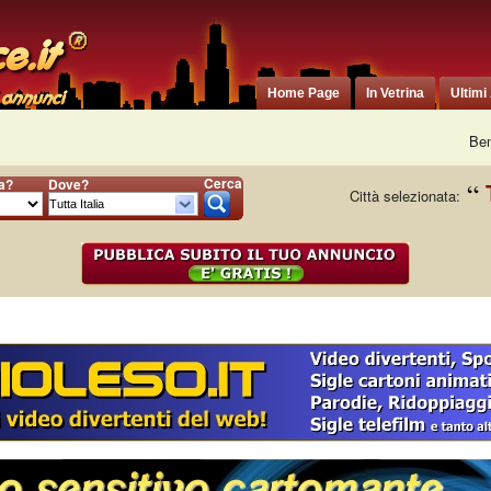
Home Page
In Vetrina
Ultimi
Ben
Cerca
ia?
Dove?
Città selezionata: