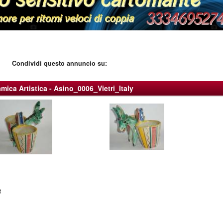
Condividi questo annuncio su:
mica Artistica - Asino_0006_Vietri_Italy
t