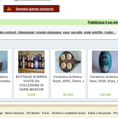
Segnala questo annuncio
Pubblicizza il tuo sit
ideo animali, ridoppiaggi, mondo gialappas, spot, parodie, sigle telefilm, trailer...
stica -
BOTTIGLIE DI BIRRA
Ceramica Artistica -
Ceramica Artistica
nonimo
VUOTE DA
Tazza_0003_Totem_e_Tabu
Vaso_0029_Enzo_
COLLEZIONE DI
VARIE MARCHE
VENDO A SOLO 1
0,00€
80,00€
100,00€
EURO
ge
·
Nuovi Annunci
·
Chi Siamo
·
F.A.Q.
·
Termini e condizioni d'uso
·
Tutela e Sicurezza
·
Pri