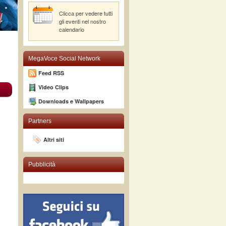
Clicca per vedere tutti
gli eventi nel nostro
calendario
MegaVoce Social Network
Feed RSS
Video Clips
Downloads e Wallpapers
Partners
Altri siti
Pubblicità