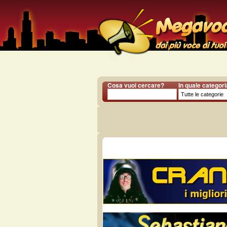
Cosa vuoi cercare?
In quale categor