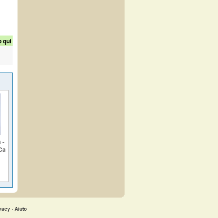
o qui
 -
Caruso
vacy
·
Aiuto