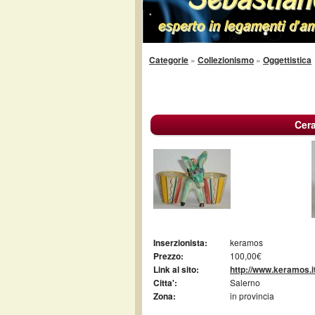
Categorie
»
Collezionismo
»
Oggettistica
Cera
Inserzionista:
keramos
Prezzo:
100,00€
Link al sito:
http://www.keramos.i
Citta':
Salerno
Zona:
in provincia