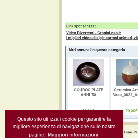
Link sponsorizzati
Video Divertenti - CranioLeso.it
I migliori video di sigle cartoni animati, v
Altri annunci in questa categoria
COUROC PLATE
Ceramica Arti
ANNI '50
Vaso_0022_A
28,00€
20,00€
Questo sito utilizza i cookie per garantire la
migliore esperienza di navigazione sulle nostre
Home Pa
pagine.
Maggiori informazioni