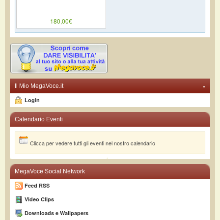
180,00€
-
Il Mio MegaVoce.it
Login
Calendario Eventi
Clicca per vedere tutti gli eventi nel nostro calendario
MegaVoce Social Network
Feed RSS
Video Clips
Downloads e Wallpapers