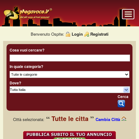
Benvenuto Ospite:
Login
Registrati
Cosa vuoi cercare?
In quale categoria?
Dove?
Cerca
Tutte le citta
Città selezionata:
Cambia Città