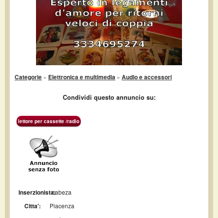
Categorie
»
Elettronica e multimedia
»
Audio e accessori
Condividi questo annuncio su:
lettore per cassette /radio
Inserzionista:
cabeza
Citta':
Piacenza