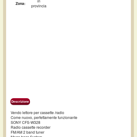
in
Zona:
provincia
Descrizione
Vendo lettore per cassette /radio
Come nuovo, perfettamente funzionante
SONY CFS-W328
Radio cassette recorder
FM/AM 2 band tuner
Mega bass System