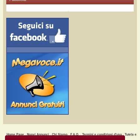
Home Page
·
Nuovi Annunci
·
Chi Siamo
·
F.A.Q.
·
Termini e condizioni d'uso
·
Tutela e
Sicurezza
·
Privacy
·
Aiuto