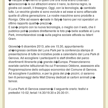
�baracconi� le cui attrazioni erano il nano, la donna ragno, la
giostra coi cavalli, il tirasegno. Oggi, con la tecnologia, � cambiato
tutto. Le vecchie giostre si sono evolute e ad esse si sono affiancate
quelle di ultima generazione. Le nostre macchine sono prodotte a
Rovigo. Oltre ad essere �made in Italy� hanno per noi operatori un
ottimo rapporto qualit�-prezzo�.
E sar� proprio con la nuova tecnologia, o meglio con il web, che il
pubblico potr� postare direttamente le foto pi� belle scattate al Luna
Park, immortalandosi cos� sulla pagina sociale attivata su Istant
Gram.
Gioved� 6 dicembre 2013, alle ore 15.30, appuntamento
all�ingresso centrale del Luna Park per la conferenza stampa di
presentazione di tutte le iniziative poste a calendario dal Luna Park di
Genova. Ad accogliere i partecipanti lo staff direttivo del parco
divertimenti itinerante pi� grande d�Europa. Presenzieranno
svariate cariche istituzionali fra cui Francesco Oddone, assessore alla
Programmazione dello sviluppo economico del Comune di Genova.
Ad accogliere il pubblico, e per la gioia dei pi� piccini, ci saranno
ben 8 personaggi della Walt Disney dedicati ai cartoni animati pi�
famosi.
Il Luna Park di Genova osserver� il seguente orario: festivi e
prefestivi 10-02; feriali 14.30/19.30 e 20.30-01.