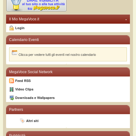
-
Il Mio MegaVoce.it
Login
Calendario Eventi
Clicca per vedere tutti gli eventi nel nostro calendario
MegaVoce Social Network
Feed RSS
Video Clips
Downloads e Wallpapers
Partners
Altri siti
Pubblicità