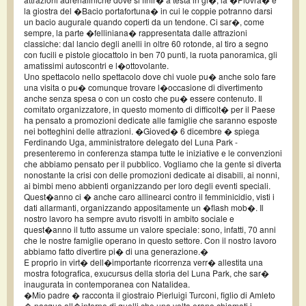
la giostra del �Bacio portafortuna� in cui le coppie potranno darsi
un bacio augurale quando coperti da un tendone. Ci sar�, come
sempre, la parte �felliniana� rappresentata dalle attrazioni
classiche: dal lancio degli anelli in oltre 60 rotonde, al tiro a segno
con fucili e pistole giocattolo in ben 70 punti, la ruota panoramica, gli
amatissimi autoscontri e l�ottovolante.
Uno spettacolo nello spettacolo dove chi vuole pu� anche solo fare
una visita o pu� comunque trovare l�occasione di divertimento
anche senza spesa o con un costo che pu� essere contenuto. Il
comitato organizzatore, in questo momento di difficolt� per il Paese
ha pensato a promozioni dedicate alle famiglie che saranno esposte
nei botteghini delle attrazioni. �Gioved� 6 dicembre � spiega
Ferdinando Uga, amministratore delegato del Luna Park -
presenteremo in conferenza stampa tutte le iniziative e le convenzioni
che abbiamo pensato per il pubblico. Vogliamo che la gente si diverta
nonostante la crisi con delle promozioni dedicate ai disabili, ai nonni,
ai bimbi meno abbienti organizzando per loro degli eventi speciali.
Quest�anno ci � anche caro allinearci contro il femminicidio, visti i
dati allarmanti, organizzando appositamente un �flash mob�. Il
nostro lavoro ha sempre avuto risvolti in ambito sociale e
quest�anno il tutto assume un valore speciale: sono, infatti, 70 anni
che le nostre famiglie operano in questo settore. Con il nostro lavoro
abbiamo fatto divertire pi� di una generazione.�
E proprio in virt� dell�importante ricorrenza verr� allestita una
mostra fotografica, exucursus della storia del Luna Park, che sar�
inaugurata in contemporanea con Natalidea.
�Mio padre � racconta il giostraio Pierluigi Turconi, figlio di Amleto
� nacque all�interno di quelli che una volta erano chiamati i