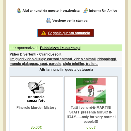
Altri annunci da questo inserzionista
Informa Un Amico
Versione per la stampa
Segnala questo annuncio
Link sponsorizzati
Pubblicizza il tuo sito qui
Video Divertenti - CranioLeso.it
I migliori video di sigle cartoni animati, video animali, ridoppiaggi,
mondo gialappas, spot, parodie, sigle telefilm, trailer...
Altri annunci in questa categoria
Pinerolo Murder Mistery
Tutti i venerd� MARTINI
STAFF presenta MUSIC IN
ITALY.......only for very normal
people!!!
35,00€
0,00€