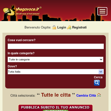
Benvenuto Ospite:
Login
Registrati
Cosa vuoi cercare?
In quale categoria?
Dove?
Cerca
Tutte le citta
Città selezionata:
Cambia Città