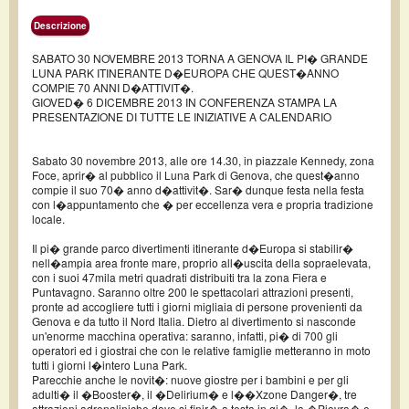
Descrizione
SABATO 30 NOVEMBRE 2013 TORNA A GENOVA IL PI� GRANDE
LUNA PARK ITINERANTE D�EUROPA CHE QUEST�ANNO
COMPIE 70 ANNI D�ATTIVIT�.
GIOVED� 6 DICEMBRE 2013 IN CONFERENZA STAMPA LA
PRESENTAZIONE DI TUTTE LE INIZIATIVE A CALENDARIO
Sabato 30 novembre 2013, alle ore 14.30, in piazzale Kennedy, zona
Foce, aprir� al pubblico il Luna Park di Genova, che quest�anno
compie il suo 70� anno d�attivit�. Sar� dunque festa nella festa
con l�appuntamento che � per eccellenza vera e propria tradizione
locale.
Il pi� grande parco divertimenti itinerante d�Europa si stabilir�
nell�ampia area fronte mare, proprio all�uscita della sopraelevata,
con i suoi 47mila metri quadrati distribuiti tra la zona Fiera e
Puntavagno. Saranno oltre 200 le spettacolari attrazioni presenti,
pronte ad accogliere tutti i giorni migliaia di persone provenienti da
Genova e da tutto il Nord Italia. Dietro al divertimento si nasconde
un'enorme macchina operativa: saranno, infatti, pi� di 700 gli
operatori ed i giostrai che con le relative famiglie metteranno in moto
tutti i giorni l�intero Luna Park.
Parecchie anche le novit�: nuove giostre per i bambini e per gli
adulti� il �Booster�, il �Delirium� e l��Xzone Danger�, tre
attrazioni adrenaliniche dove si finir� a testa in gi�, la �Piovra� e