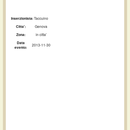
Inserzionista:
Taccuino
Citta':
Genova
Zona:
in citta'
Data
2013-11-30
evento: