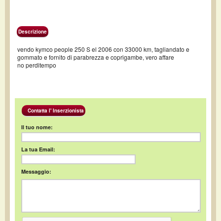
Descrizione
vendo kymco people 250 S el 2006 con 33000 km, tagliandato e
gommato e fornito di parabrezza e coprigambe, vero affare
no perditempo
Contatta l' Inserzionista
Il tuo nome:
La tua Email:
Messaggio: