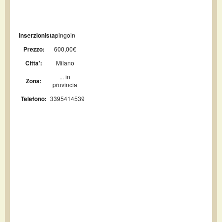
Inserzionista:
pingoin
Prezzo:
600,00€
Citta':
Milano
... in
Zona:
provincia
Telefono:
3395414539