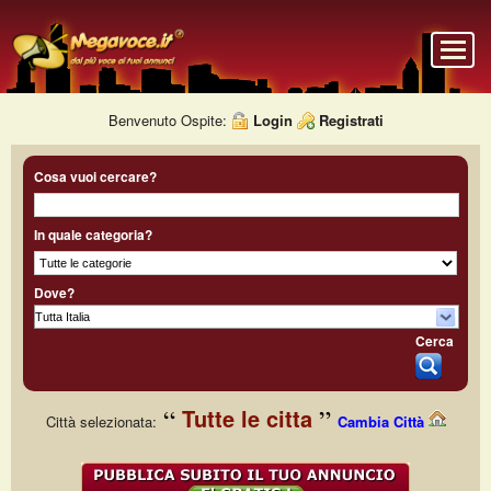
Benvenuto Ospite:
Login
Registrati
Cosa vuoi cercare?
In quale categoria?
Dove?
Cerca
Tutte le citta
Città selezionata:
Cambia Città