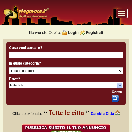
Benvenuto Ospite:
Login
Registrati
Cosa vuoi cercare?
In quale categoria?
Dove?
Cerca
Tutte le citta
Città selezionata:
Cambia Città