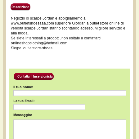
Descrizione
Negozio di scarpe Jordan e abbigliamento a
www.outletshoesaaa.com superiore Giordania outlet store online di
vendita scarpe Jordan stanno scontando adesso. Migliore servizio e
alla moda.
Se siete interessati a prodotti, non esitate a contattarci.
onlineshopclothing@hotmail.com
Skype: outletstore-shoes
Contatta l' Inserzionista
Il tuo nome:
La tua Email:
Messaggio: