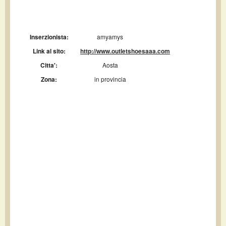
Inserzionista:
amyamys
Link al sito:
http://www.outletshoesaaa.com
Citta':
Aosta
Zona:
in provincia