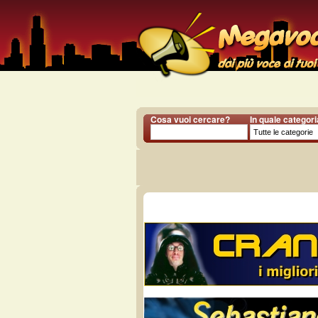
Cosa vuoi cercare?
In quale categor