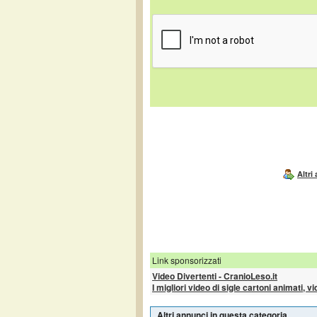
Altri
Link sponsorizzati
Video Divertenti - CranioLeso.it
I migliori video di sigle cartoni animati, v
Altri annunci in questa categoria