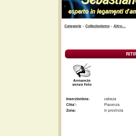
Categorie
»
Collezionismo
»
Altro…
RIT
Inserzionista:
cabeza
Citta':
Piacenza
Zona:
in provincia