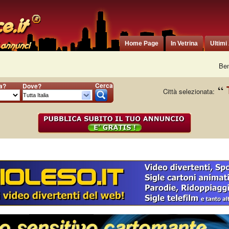
Home Page
In Vetrina
Ultimi
Ben
Cerca
ia?
Dove?
Città selezionata: