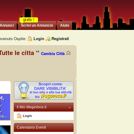
 Annunci
Scrivi un Annuncio
Aiuto
venuto Ospite:
Login
Registrati
Tutte le citta
Cambia Città
-
Il Mio MegaVoce.it
Login
Calendario Eventi