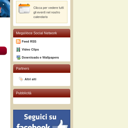
Clicca per vedere tutti
gli eventi nel nostro
calendario
MegaVoce Social Network
Feed RSS
Video Clips
Downloads e Wallpapers
Partners
Altri siti
Pubblicità