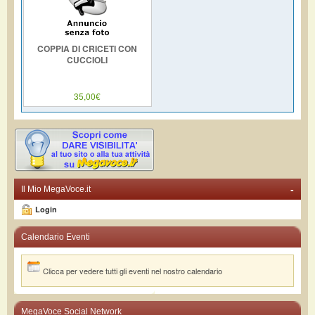
COPPIA DI CRICETI CON
CUCCIOLI
35,00€
-
Il Mio MegaVoce.it
Login
Calendario Eventi
Clicca per vedere tutti gli eventi nel nostro calendario
MegaVoce Social Network