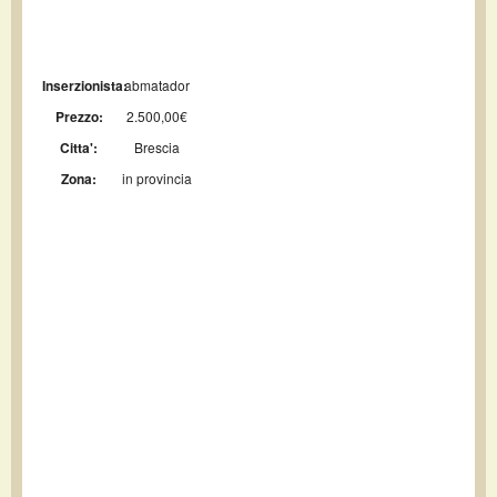
Inserzionista:
abmatador
Prezzo:
2.500,00€
Citta':
Brescia
Zona:
in provincia