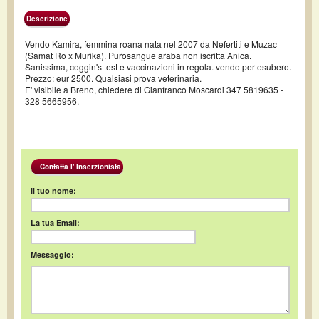
Descrizione
Vendo Kamira, femmina roana nata nel 2007 da Nefertiti e Muzac
(Samat Ro x Murika). Purosangue araba non iscritta Anica.
Sanissima, coggin's test e vaccinazioni in regola. vendo per esubero.
Prezzo: eur 2500. Qualsiasi prova veterinaria.
E' visibile a Breno, chiedere di Gianfranco Moscardi 347 5819635 -
328 5665956.
Contatta l' Inserzionista
Il tuo nome:
La tua Email:
Messaggio: