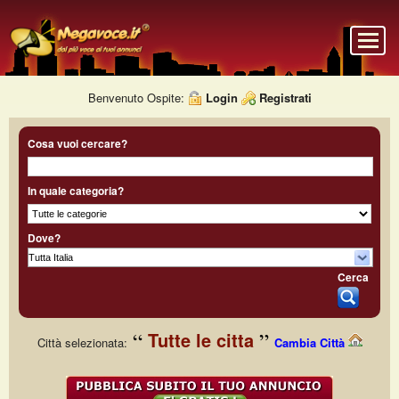
Benvenuto Ospite:
Login
Registrati
Cosa vuoi cercare?
In quale categoria?
Dove?
Cerca
Tutte le citta
Città selezionata:
Cambia Città