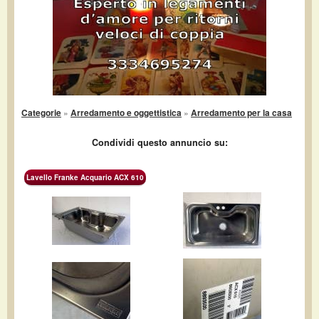
Categorie
»
Arredamento e oggettistica
»
Arredamento per la casa
Condividi questo annuncio su:
Lavello Franke Acquario ACX 610