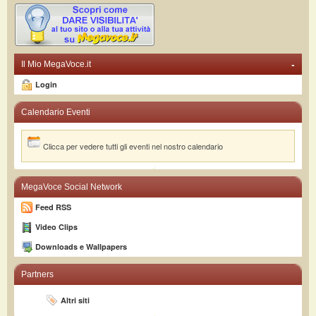
-
Il Mio MegaVoce.it
Login
Calendario Eventi
Clicca per vedere tutti gli eventi nel nostro calendario
MegaVoce Social Network
Feed RSS
Video Clips
Downloads e Wallpapers
Partners
Altri siti