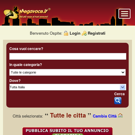
Benvenuto Ospite:
Login
Registrati
Cosa vuoi cercare?
In quale categoria?
Dove?
Cerca
Tutte le citta
Città selezionata:
Cambia Città