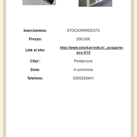
Inserzionista:
STOCKARREDO73
Prezzo:
200,00€
http://www.stockarredo.it/...acquario-
Link al sito:
acx-610
Citta':
Pordenone
Zona:
in provincia
Telefono:
3355320641