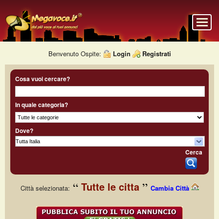
Benvenuto Ospite:
Login
Registrati
Cosa vuoi cercare?
In quale categoria?
Dove?
Cerca
Tutte le citta
Città selezionata:
Cambia Città