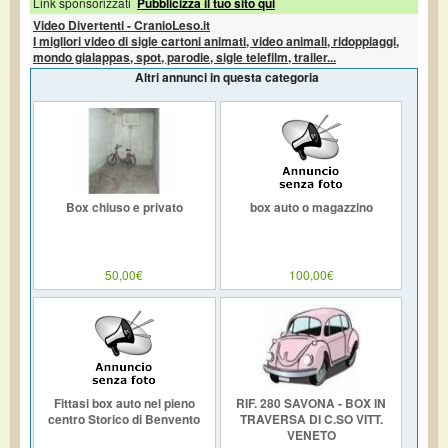
Link sponsorizzati
Pubblicizza il tuo sito qui
Video Divertenti - CranioLeso.it
I migliori video di sigle cartoni animati, video animali, ridoppiaggi,
mondo gialappas, spot, parodie, sigle telefilm, trailer...
Altri annunci in questa categoria
Box chiuso e privato
box auto o magazzino
50,00€
100,00€
Fittasi box auto nel pieno
RIF. 280 SAVONA - BOX IN
centro Storico di Benvento
TRAVERSA DI C.SO VITT.
VENETO