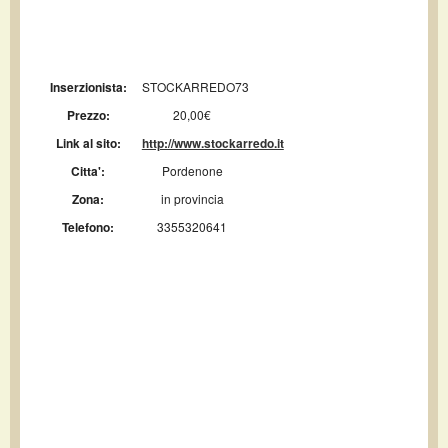
Inserzionista:
STOCKARREDO73
Prezzo:
20,00€
Link al sito:
http://www.stockarredo.it
Citta':
Pordenone
Zona:
in provincia
Telefono:
3355320641