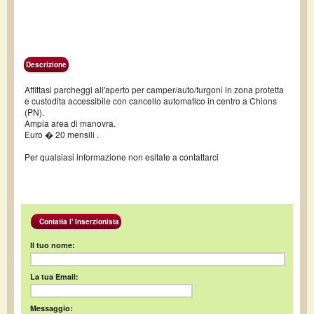
Descrizione
Affittasi parcheggi all'aperto per camper/auto/furgoni in zona protetta
e custodita accessibile con cancello automatico in centro a Chions
(PN).
Ampia area di manovra.
Euro � 20 mensili .
Per qualsiasi informazione non esitate a contattarci
Contatta l' Inserzionista
Il tuo nome:
La tua Email:
Messaggio: