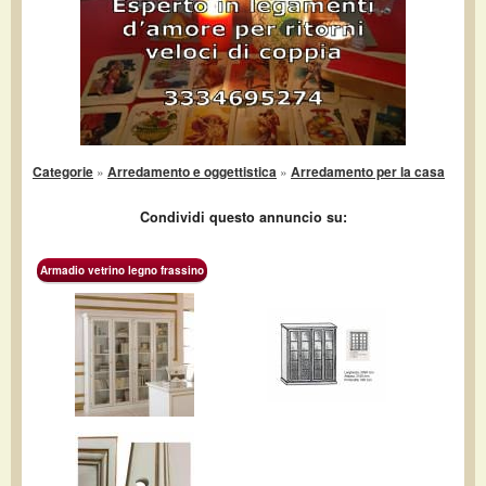
Categorie
»
Arredamento e oggettistica
»
Arredamento per la casa
Condividi questo annuncio su:
Armadio vetrino legno frassino