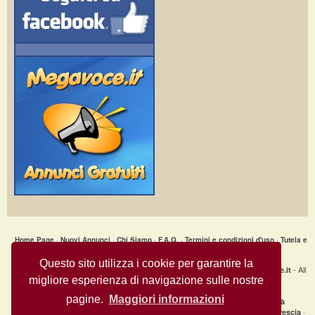
Home Page
·
Nuovi Annunci
·
Chi Siamo
·
F.A.Q.
·
Termini e condizioni d'uso
·
Tutela e
Sicurezza
·
Privacy
·
Aiuto
Questo sito utilizza i cookie per garantire la
Annunci Gratuiti » Armadio vetrino legno frassino © Copyright 2009
- All
MegaVoce.it
migliore esperienza di navigazione sulle nostre
Rights Reserved.
pagine.
Maggiori informazioni
|
Annunci recenti per città
clicca qui per la lista completa delle città
·
·
·
Annunci gratuiti Milano
Annunci gratuiti Bologna
Annunci gratuiti Brescia