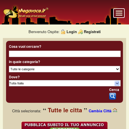
Benvenuto Ospite:
Login
Registrati
Cosa vuoi cercare?
In quale categoria?
Dove?
Cerca
Tutte le citta
Città selezionata:
Cambia Città