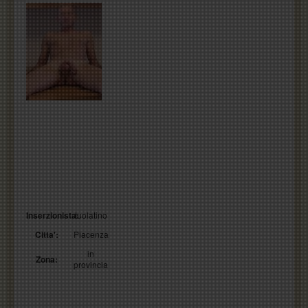
Inserzionista:
tuolatino
Citta':
Piacenza
in
Zona:
provincia