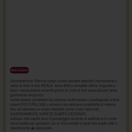
Descrizione
Giocherellone 50enne corpo curato sempre depilato intimamente il
resto lo dice la foto REALE, sono BiSex versatile ottimo linguista e
buon manipolatore amante giochi di ruolo a fine sessuale per tanto
godimento reciproco.
vorrei essere contattato da persone sottomesse o predisposte a farsi
usare POCO PELOSE o almeno che abbiano possibilita di radersi
fino ad ottenere un corpo depilato come il mio nella foto,
DIVERSAMENTE SARETE SUBITO CESTINATI.
anticipo che ospito solo il pomeriggio durante la settimana in motel
zona castel san giovanni, se vi riconoscete in quel che avete letto il
divertimento � assicurato.