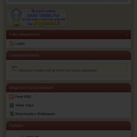
-
Il Mio MegaVoce.it
Login
Calendario Eventi
Clicca per vedere tutti gli eventi nel nostro calendario
MegaVoce Social Network
Feed RSS
Video Clips
Downloads e Wallpapers
Partners
Altri siti