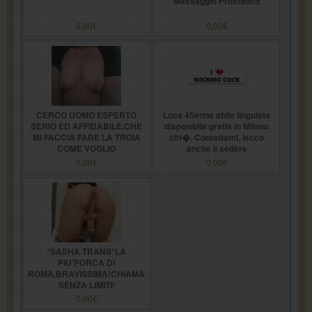
Massaggio Prostatico
0,00€
0,00€
CERCO UOMO ESPERTO
Luca 45enne abile linguista
SERIO ED AFFIDABILE,CHE
disponibile gratis in Milano
MI FACCIA FARE LA TROIA
citt�. Contattami, lecco
COME VOGLIO
anche il sedere
0,00€
0,00€
*SASHA TRANS*LA
PIU'PORCA DI
ROMA,BRAVISSIMA!CHIAMAMI,3247955363,PIACERE
SENZA LIMITI!
(CENTOCELLE)
0,00€