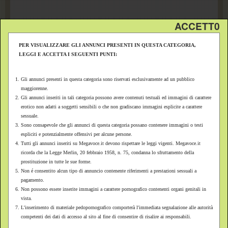
ACCETT0
Contatta l' Inserzionista
PER VISUALIZZARE GLI ANNUNCI PRESENTI IN QUESTA CATEGORIA,
LEGGI E ACCETTA I SEGUENTI PUNTI:
Il tuo nome:
La tua Email:
Gli annunci presenti in questa categoria sono riservati esclusivamente ad un pubblico
maggiorenne.
Gli annunci inseriti in tali categoria possono avere contenuti testuali ed immagini di carattere
Messaggio:
erotico non adatti a soggetti sensibili o che non gradiscano immagini esplicite a carattere
sessuale.
Sono consapevole che gli annunci di questa categoria possano contenere immagini o testi
espliciti e potenzialmente offensivi per alcune persone.
Tutti gli annunci inseriti su Megavoce.it devono rispettare le leggi vigenti. Megavoce.it
ricorda che la Legge Merlin, 20 febbraio 1958, n. 75, condanna lo sfruttamento della
prostituzione in tutte le sue forme.
Non é consentito alcun tipo di annuncio contenente riferimenti a prestazioni sessuali a
pagamento.
Non possono essere inserite immagini a carattere pornografico contenenti organi genitali in
vista.
L'inserimento di materiale pedopornografico comporterà l'immediata segnalazione alle autorità
competenti dei dati di accesso al sito al fine di consentire di risalire ai responsabili.