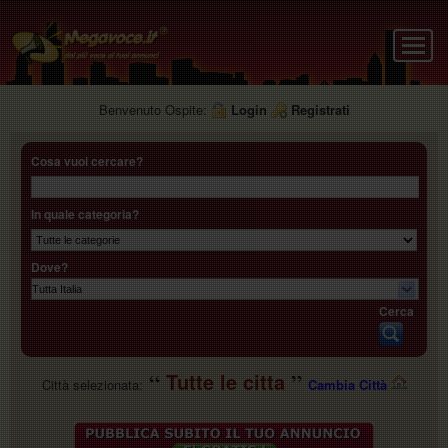
Benvenuto Ospite:
Login
Registrati
Cosa vuoi cercare?
In quale categoria?
Dove?
Cerca
Tutte le citta
Città selezionata:
Cambia Città