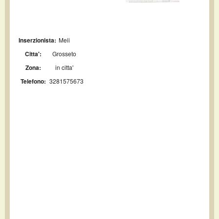
Inserzionista:
Meii
Citta':
Grosseto
Zona:
in citta'
Telefono:
3281575673