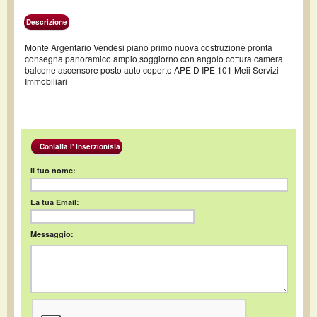
Descrizione
Monte Argentario Vendesi piano primo nuova costruzione pronta
consegna panoramico ampio soggiorno con angolo cottura camera
balcone ascensore posto auto coperto APE D IPE 101 Meii Servizi
Immobiliari
Contatta l' Inserzionista
Il tuo nome:
La tua Email:
Messaggio: