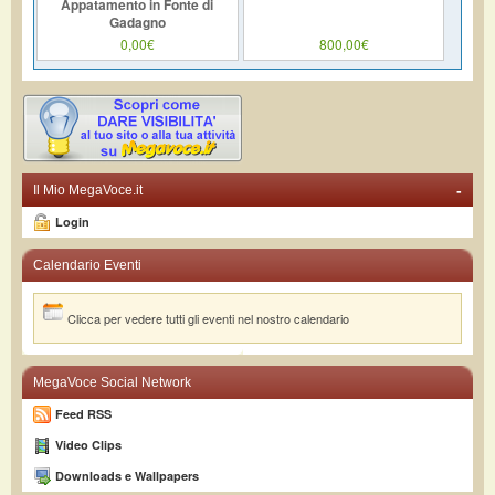
Appatamento in Fonte di
Gadagno
0,00€
800,00€
-
Il Mio MegaVoce.it
Login
Calendario Eventi
Clicca per vedere tutti gli eventi nel nostro calendario
MegaVoce Social Network
Feed RSS
Video Clips
Downloads e Wallpapers