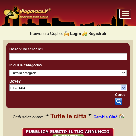
Benvenuto Ospite:
Login
Registrati
Cosa vuoi cercare?
In quale categoria?
Dove?
Cerca
Tutte le citta
Città selezionata:
Cambia Città