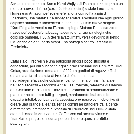
Scritto in memoria del Santo Karol Wojtyla, il Papa che ha sognato un
mondo nuovo, il brano (costa 0, 99 centesimi) è stato lanciato su
iTunes esu Amazon per sostenere la lotta contro l’atassia di
Friedreich, una malattia neurodegenerativa ereditaria che ogni giorno
colpisce bambini e adolescenti di ogni età. «Il mio nuovo singolo
“Karol” è già in vendita su iTunes – spiega Stefano D – la canzone
nasce per sostenere la battaglia contro una rara patologia che
colpisce bambini. Il 50% del ricavato, infatti, verrà devoluto al fondo
GoFar che da anni porta avanti una battaglia contro l’atassia di
Fredreich».
L’atassia di Fredreich è una patologia ancora poco studiata e
conosciuta, per cui si battono ogni giorno i membri del Comitato Rudi
Onlus, associazione fondata nel 2003 da genitori di ragazzi affetti
dalla malattia. «L’atassia di Fredreich è una malattia
neurodegenerativa che colpisce i bambini nella prima infanzia e
nell’adolescenza – racconta Annaluisa Ponchia, referente di Genova
del Comitato Rudi Onlus – inizia con problemi di deambulazione e
piano piano colpisce tutti gli organi, mantenendo inalterate le
capacità intellettive. La nostra associazione nasce con l’obiettivo di
creare una grande alleanza senza confini né bandiere tra la gente
direttamente interessata all’Atassia di Friedreich; nel 2005 è stato
creato il fondo internazionale GoFar, con cui promuoviamo e
finanziamo progetti di ricerca per combattere questa terribile
patologia».