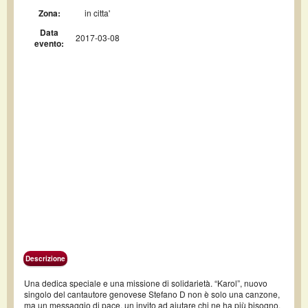
Zona:
in citta'
Data
2017-03-08
evento:
Descrizione
Una dedica speciale e una missione di solidarietà. “Karol”, nuovo
singolo del cantautore genovese Stefano D non è solo una canzone,
ma un messaggio di pace, un invito ad aiutare chi ne ha più bisogno.