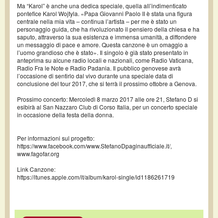
Ma “Karol” è anche una dedica speciale, quella all’indimenticato
pontefice Karol Wojtyla. «Papa Giovanni Paolo II è stata una figura
centrale nella mia vita – continua l’artista – per me è stato un
personaggio guida, che ha rivoluzionato il pensiero della chiesa e ha
saputo, attraverso la sua esistenza e immensa umanità, a diffondere
un messaggio di pace e amore. Questa canzone è un omaggio a
l’uomo grandioso che è stato». Il singolo è già stato presentato in
anteprima su alcune radio locali e nazionali, come Radio Vaticana,
Radio Fra le Note e Radio Padania. Il pubblico genovese avrà
l’occasione di sentirlo dal vivo durante una speciale data di
conclusione del tour 2017, che si terrà il prossimo ottobre a Genova.
Prossimo concerto: Mercoledì 8 marzo 2017 alle ore 21, Stefano D si
esibirà al San Nazzaro Club di Corso Italia, per un concerto speciale
in occasione della festa della donna.
Per informazioni sul progetto:
https://www.facebook.com/www.StefanoDpaginaufficiale.it/,
www.fagofar.org
Link Canzone:
https://itunes.apple.com/it/album/karol-single/id1186261719