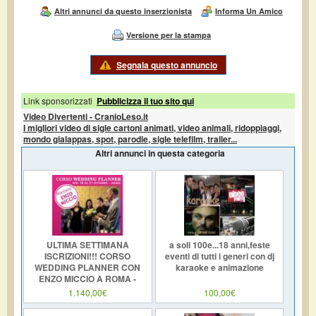
Altri annunci da questo inserzionista
Informa Un Amico
Versione per la stampa
Segnala questo annuncio
Link sponsorizzati
Pubblicizza il tuo sito qui
Video Divertenti - CranioLeso.it
I migliori video di sigle cartoni animati, video animali, ridoppiaggi,
mondo gialappas, spot, parodie, sigle telefilm, trailer...
Altri annunci in questa categoria
ULTIMA SETTIMANA
a soli 100e...18 anni,feste
ISCRIZIONI!!! CORSO
eventi di tutti i generi con dj
WEDDING PLANNER CON
karaoke e animazione
ENZO MICCIO A ROMA -
Novembre 2012
1.140,00€
100,00€