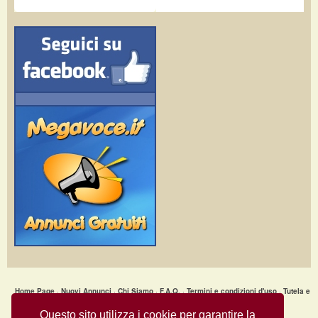
Home Page
·
Nuovi Annunci
·
Chi Siamo
·
F.A.Q.
·
Termini e condizioni d'uso
·
Tutela e
Sicurezza
·
Privacy
·
Aiuto
Questo sito utilizza i cookie per garantire la