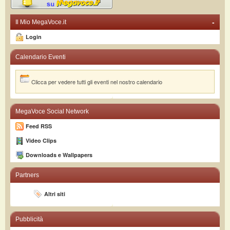
-
Il Mio MegaVoce.it
Login
Calendario Eventi
Clicca per vedere tutti gli eventi nel nostro calendario
MegaVoce Social Network
Feed RSS
Video Clips
Downloads e Wallpapers
Partners
Altri siti
Pubblicità