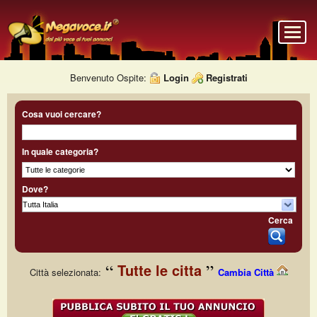
Benvenuto Ospite:
Login
Registrati
Cosa vuoi cercare?
In quale categoria?
Dove?
Cerca
Tutte le citta
Città selezionata:
Cambia Città