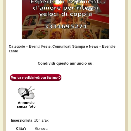
Categorie
»
Eventi, Feste, Comunicati Stampa e News
»
Eventi e
Feste
Condividi questo annuncio su:
Musica e solidarietà con Stefano D
Inserzionista:
xChiarax
Citta':
Genova