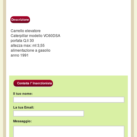
Descrizione
Carrello elevatore
Caterpillar modello VC60DSA
portata Q.li 30
altezza max: mt 3,55
alimentazione a gasolio
anno 1991
Contatta l' Inserzionista
Il tuo nome:
La tua Email:
Messaggio: