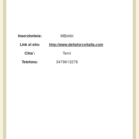
Inserzionista:
MBobbi
Link al sito:
http://www.deltaforceitalia.com
Citta':
Terni
Telefono:
3479613278