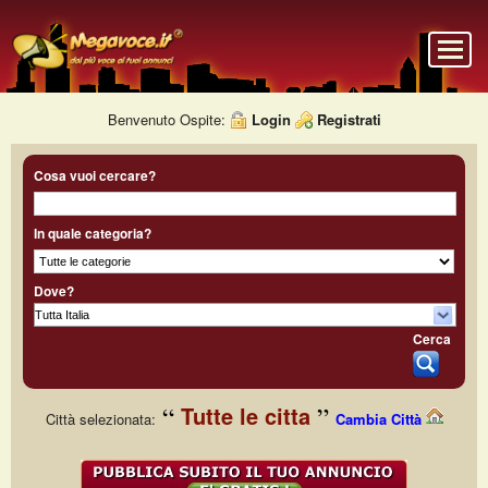
Benvenuto Ospite:
Login
Registrati
Cosa vuoi cercare?
In quale categoria?
Dove?
Cerca
Tutte le citta
Città selezionata:
Cambia Città