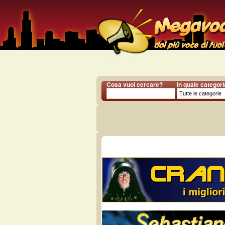
Cosa vuoi cercare?
In quale categor