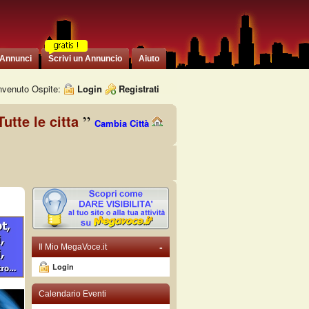
 Annunci
Scrivi un Annuncio
Aiuto
venuto Ospite:
Login
Registrati
Tutte le citta
Cambia Città
-
Il Mio MegaVoce.it
Login
Calendario Eventi