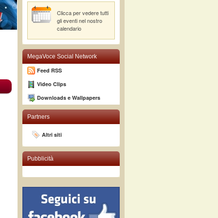
Clicca per vedere tutti
gli eventi nel nostro
calendario
MegaVoce Social Network
Feed RSS
Video Clips
Downloads e Wallpapers
Partners
Altri siti
Pubblicità