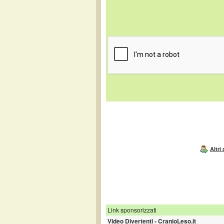
Altri
Link sponsorizzati
Video Divertenti - CranioLeso.it