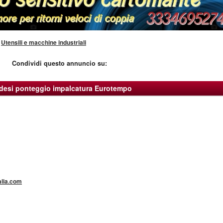
»
Utensili e macchine industriali
Condividi questo annuncio su:
desi ponteggio impalcatura Eurotempo
alia.com