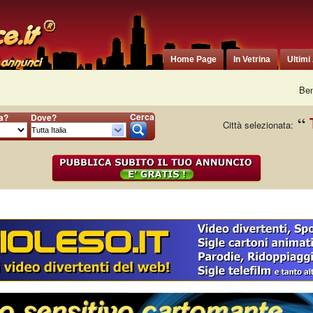
Home Page
In Vetrina
Ultimi
Ben
Cerca
ia?
Dove?
Città selezionata: