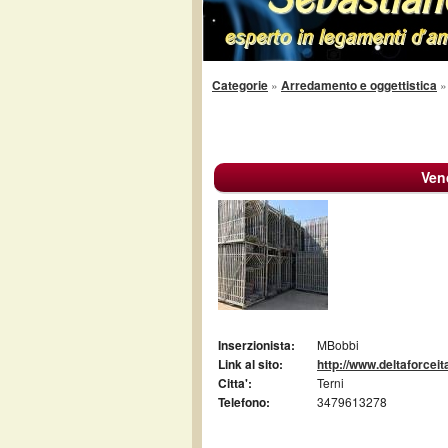
Categorie
»
Arredamento e oggettistica
Ven
Inserzionista:
MBobbi
Link al sito:
http://www.deltaforceit
Citta':
Terni
Telefono:
3479613278