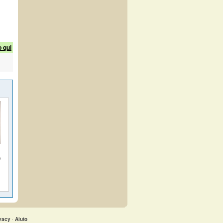
o qui
O
vacy
·
Aiuto