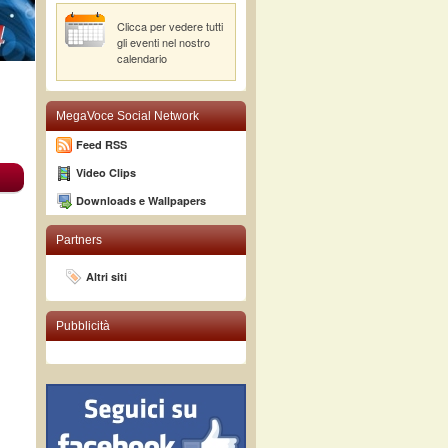
Clicca per vedere tutti
gli eventi nel nostro
calendario
MegaVoce Social Network
Feed RSS
Video Clips
Downloads e Wallpapers
Partners
Altri siti
Pubblicità