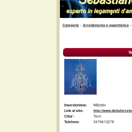
Categorie
»
Arredamento e oggettistica
V
Inserzionista:
MBobbi
Link al sito:
http://www.deltaforceit
Citta':
Terni
Telefono:
3479613278