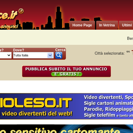
Home Page
In Vetrina
Ultimi
Ben
Cerca
ia?
Dove?
Città selezionata: