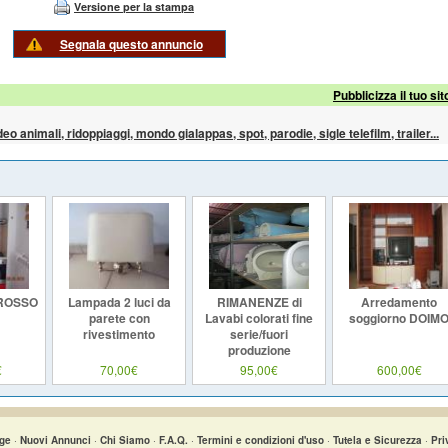
Versione per la stampa
Segnala questo annuncio
Pubblicizza il tuo sit
ideo animali, ridoppiaggi, mondo gialappas, spot, parodie, sigle telefilm, trailer...
ROSSO
Lampada 2 luci da
RIMANENZE di
Arredamento
parete con
Lavabi colorati fine
soggiorno DOIM
rivestimento
serie/fuori
produzione
€
70,00€
95,00€
600,00€
ge
·
Nuovi Annunci
·
Chi Siamo
·
F.A.Q.
·
Termini e condizioni d'uso
·
Tutela e Sicurezza
·
Pri