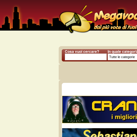
Cosa vuoi cercare?
In quale categor