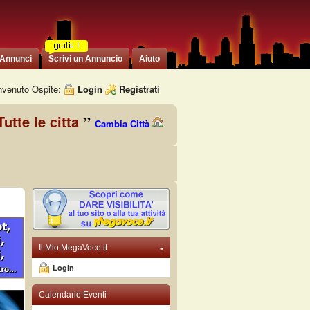
 Annunci
Scrivi un Annuncio
Aiuto
venuto Ospite:
Login
Registrati
Tutte le citta
Cambia Città
-
Il Mio MegaVoce.it
Login
Calendario Eventi