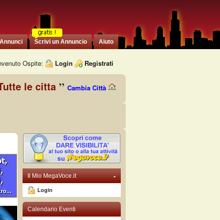
 Annunci
Scrivi un Annuncio
Aiuto
venuto Ospite:
Login
Registrati
Tutte le citta
Cambia Città
-
Il Mio MegaVoce.it
Login
Calendario Eventi