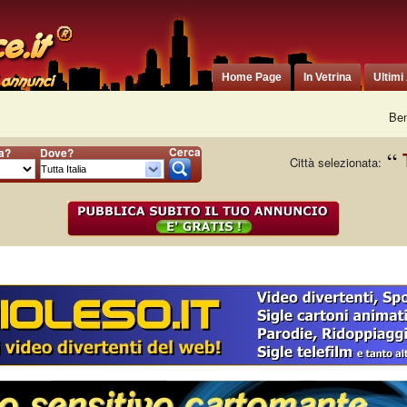
Home Page
In Vetrina
Ultimi
Ben
Cerca
ia?
Dove?
Città selezionata: