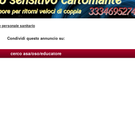
e personale sanitario
Condividi questo annuncio su:
cerco asa/oso/educatore