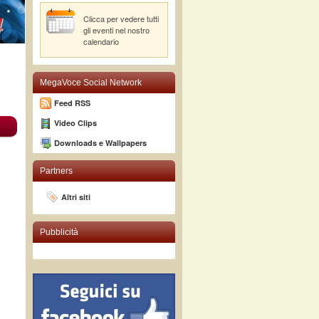
Clicca per vedere tutti
gli eventi nel nostro
calendario
MegaVoce Social Network
Feed RSS
Video Clips
Downloads e Wallpapers
Partners
Altri siti
Pubblicità