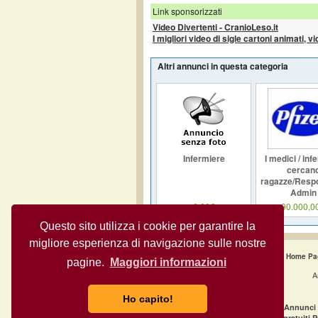
Link sponsorizzati
Video Divertenti - CranioLeso.it
I migliori video di sigle cartoni animati, v
Altri annunci in questa categoria
Infermiere
I medici / inf
cercan
ragazze/Respo
Admin
0,00€
90.000,0
Questo sito utilizza i cookie per garantire la
migliore esperienza di navigazione sulle nostre
Home Pa
pagine.
Maggiori informazioni
A
Ho capito!
·
Annunci gratuiti Milano
Annunci 
·
Annunci gratuiti Napoli
Annunci gratuiti 