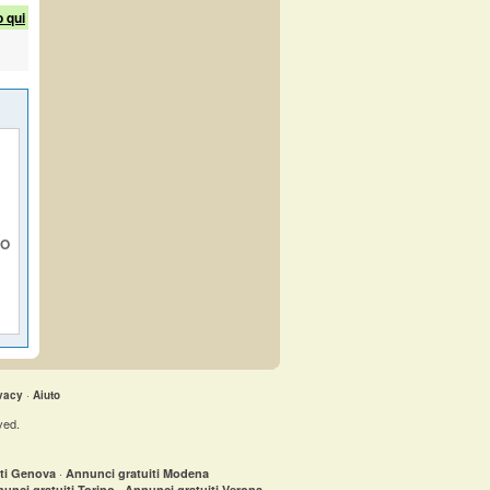
o qui
IO
vacy
·
Aiuto
ved.
·
iti Genova
Annunci gratuiti Modena
·
unci gratuiti Torino
Annunci gratuiti Verona