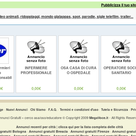
Pubblicizza il tuo sit
ideo animali, ridoppiaggi, mondo gialappas, spot, parodie, sigle telefilm, trailer...
ermieri
INFERMIERE
OSA CASA DI CURA
OPERATORE SOC
o
PROFESSIONALE
O OSPEDALE
SANITARIO
nsabili
0€
0,00€
0,00€
0,00€
ge
·
Nuovi Annunci
·
Chi Siamo
·
F.A.Q.
·
Termini e condizioni d'uso
·
Tutela e Sicurezza
·
Pri
nnunci Gratuiti » cerco asa/oso/educatore © Copyright 2009
- All Rights Reser
MegaVoce.it
|
Annunci recenti per città
clicca qui per la lista completa delle città
·
·
·
gratuiti Bologna
Annunci gratuiti Brescia
Annunci gratuiti Firenze
Annunci gratu
·
·
·
·
Palermo
Annunci gratuiti Parma
Annunci gratuiti Pavia
Annunci gratuiti Roma
Ann