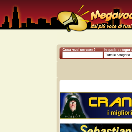
Cosa vuoi cercare?
In quale categor