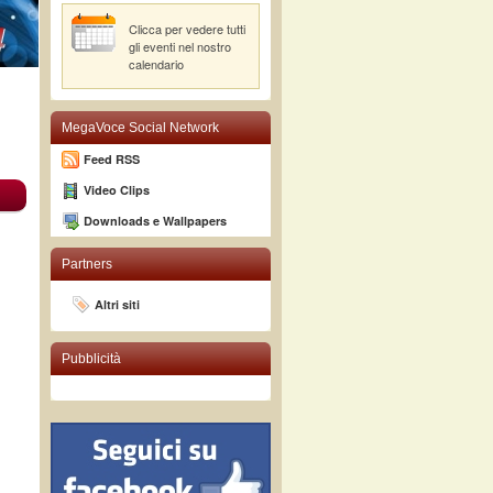
Clicca per vedere tutti
gli eventi nel nostro
calendario
MegaVoce Social Network
Feed RSS
Video Clips
Downloads e Wallpapers
Partners
Altri siti
Pubblicità