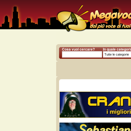
Cosa vuoi cercare?
In quale categor