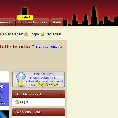
 Annunci
Scrivi un Annuncio
Aiuto
venuto Ospite:
Login
Registrati
Tutte le citta
Cambia Città
-
Il Mio MegaVoce.it
Login
Calendario Eventi