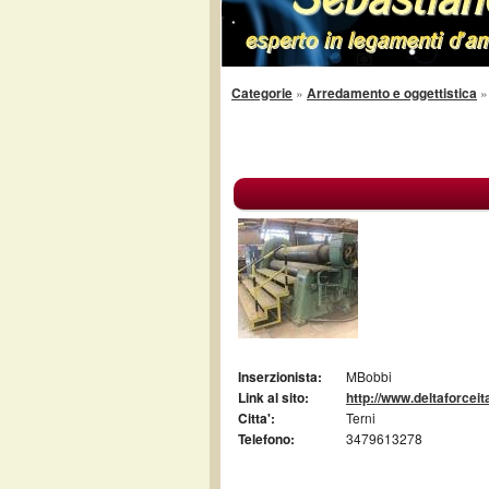
Categorie
»
Arredamento e oggettistica
Inserzionista:
MBobbi
Link al sito:
http://www.deltaforceit
Citta':
Terni
Telefono:
3479613278