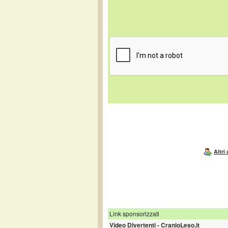
Altri
Link sponsorizzati
Video Divertenti - CranioLeso.it