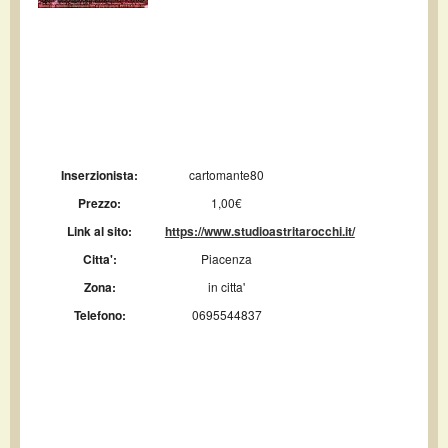
Inserzionista:
cartomante80
Prezzo:
1,00€
Link al sito:
https://www.studioastritarocchi.it/
Citta':
Piacenza
Zona:
in citta'
Telefono:
0695544837