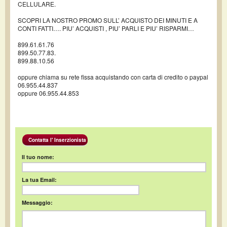
CELLULARE.
SCOPRI LA NOSTRO PROMO SULL’ ACQUISTO DEI MINUTI E A
CONTI FATTI…. PIU’ ACQUISTI , PIU’ PARLI E PIU’ RISPARMI…
899.61.61.76
899.50.77.83.
899.88.10.56
oppure chiama su rete fissa acquistando con carta di credito o paypal
06.955.44.837
oppure 06.955.44.853
Contatta l' Inserzionista
Il tuo nome:
La tua Email:
Messaggio: