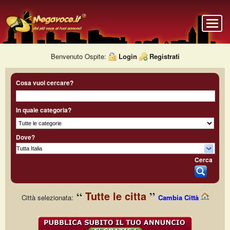
Benvenuto Ospite:
Login
Registrati
Cosa vuoi cercare?
In quale categoria?
Dove?
Cerca
Tutte le citta
Città selezionata:
Cambia Città