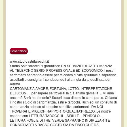
Descrizione
www.studioastritarocchi.it
Studio Astri tarocchi ti garantisce UN SERVIZIO DI CARTOMANZIA
AL TELEFONO SERIO, PROFESSIONALE ED ECONOMICO. I nostri
cartomanti sapranno essere per te coach di vita spirituale e sapranno
ascoltarti e consigliarti conducendoti alla meta da te destinata per
Karma.
CARTOMANZIA AMORE, FORTUNA, LOTTO, INTERPRETAZIONE
DEI SOGNI… per sapere se troverai la tua anima gemella. .. Mi ama
ancora? Sarà matrimonio? Scopri cosa dicono le carte per te. Chiama
il nostro studio di cartomanzia, astri e tarocchi. Richiedi un consulto di
cartomanzia adesso alle nostre sensitive cartomanti. DA NOI
TROVERAI IL MIGLIOR RAPPORTO QUALITA’PREZZO. Le nostre
esperte con LETTURA TAROCCHI – SIBILLE – PENDOLO –
LETTURA FOGLIE DI THE’ VERDE SAPRANNO INDIRIZZARTI E
CONSIGLIARTI A BASSO COSTO SIA DA FISSO CHE DA