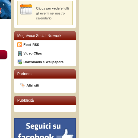
Clicca per vedere tutti
gli eventi nel nostro
calendario
MegaVoce Social Network
Feed RSS
Video Clips
Downloads e Wallpapers
Partners
Altri siti
Pubblicità