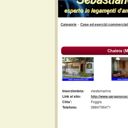
Categorie
»
Case ed esercizi commercial
Chalets (M
Inserzionista:
viestemarina
Link al sito:
http://www.garganovac
Citta':
Foggia
Telefono:
0884706471