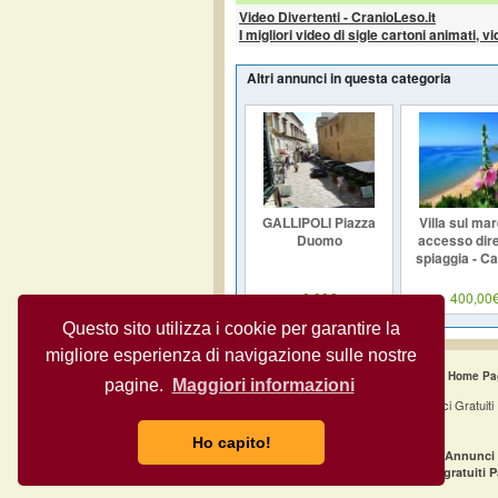
Video Divertenti - CranioLeso.it
I migliori video di sigle cartoni animati, v
Altri annunci in questa categoria
GALLIPOLI Piazza
Villa sul ma
Duomo
accesso dire
spiaggia - Ca
0,00€
400,00
Questo sito utilizza i cookie per garantire la
migliore esperienza di navigazione sulle nostre
Home Pa
pagine.
Maggiori informazioni
Annunci Gratuiti
Ho capito!
·
Annunci gratuiti Milano
Annunci 
·
Annunci gratuiti Napoli
Annunci gratuiti 