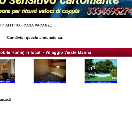
i in AFFITTO
»
CASA VACANZE
Condividi questo annuncio su:
obile Home) Trilocali - Villaggio Vieste Marina
anze.it