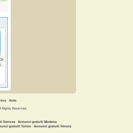
OAZIA
)_.���)
vacy
·
Aiuto
ll Rights Reserved.
·
iti Genova
Annunci gratuiti Modena
·
unci gratuiti Torino
Annunci gratuiti Verona