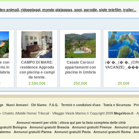
ideo animali, ridoppiaggi, mondo gialappas, spot, parodie, sigle telefilm, trailer...
re con
CAMPO DI MARE:
Casale Carocci
(�`�._(�`�._(CR
tto in
residence Approdo
appartamenti con
VACANZE)_.���
labria
con piscina e campi
piscina in Umbria
da tennis.
€
2.590,00€
250,00€
20,00€
ge
·
Nuovi Annunci
·
Chi Siamo
·
F.A.Q.
·
Termini e condizioni d'uso
·
Tutela e Sicurezza
·
Pri
 » Chalets (Mobile Home) Trilocali - Villaggio Vieste Marina © Copyright 2009
- A
MegaVoce.it
|
Annunci recenti per città
clicca qui per la lista completa delle città
·
·
·
gratuiti Bologna
Annunci gratuiti Brescia
Annunci gratuiti Firenze
Annunci gratu
·
·
·
·
Palermo
Annunci gratuiti Parma
Annunci gratuiti Pavia
Annunci gratuiti Roma
Ann