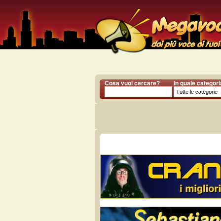
Cosa vuoi cercare?
In quale categor