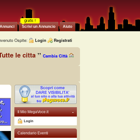
 Annunci
Scrivi un Annuncio
Aiuto
venuto Ospite:
Login
Registrati
Tutte le citta
Cambia Città
-
Il Mio MegaVoce.it
Login
Calendario Eventi