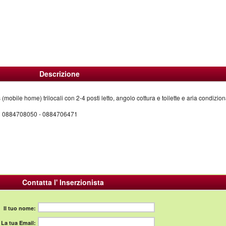
Descrizione
(mobile home) trilocali con 2-4 posti letto, angolo cottura e toilette e aria condizion
 tel 0884708050 - 0884706471
Contatta l' Inserzionista
Il tuo nome:
La tua Email: