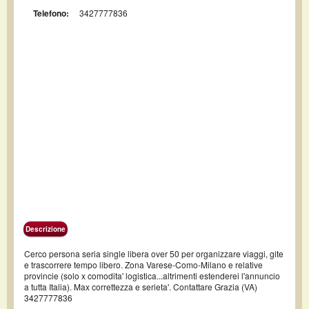
Telefono:
3427777836
Descrizione
Cerco persona seria single libera over 50 per organizzare viaggi, gite
e trascorrere tempo libero. Zona Varese-Como-Milano e relative
provincie (solo x comodita' logistica...altrimenti estenderei l'annuncio
a tutta Italia). Max correttezza e serieta'. Contattare Grazia (VA)
3427777836