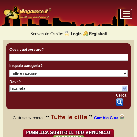
Benvenuto Ospite:
Login
Registrati
Cosa vuoi cercare?
In quale categoria?
Dove?
Cerca
Tutte le citta
Città selezionata:
Cambia Città