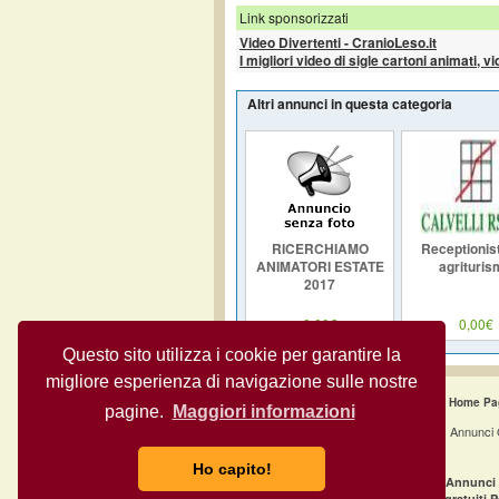
Link sponsorizzati
Video Divertenti - CranioLeso.it
I migliori video di sigle cartoni animati, v
Altri annunci in questa categoria
RICERCHIAMO
Receptionist
ANIMATORI ESTATE
agrituris
2017
0,00€
0,00€
Questo sito utilizza i cookie per garantire la
migliore esperienza di navigazione sulle nostre
Home Pa
pagine.
Maggiori informazioni
Annunci 
Ho capito!
·
Annunci gratuiti Milano
Annunci 
·
Annunci gratuiti Napoli
Annunci gratuiti 