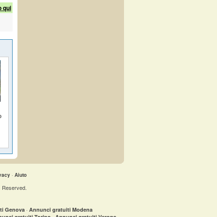
o qui
o
vacy
·
Aiuto
s Reserved.
·
iti Genova
Annunci gratuiti Modena
·
unci gratuiti Torino
Annunci gratuiti Verona