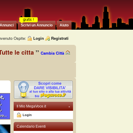
 Annunci
Scrivi un Annuncio
Aiuto
venuto Ospite:
Login
Registrati
Tutte le citta
Cambia Città
-
Il Mio MegaVoce.it
Login
Calendario Eventi