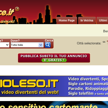
Home Page
In Vetrina
Ultimi
Ben
Cerca
ia?
Dove?
Città selezionata: