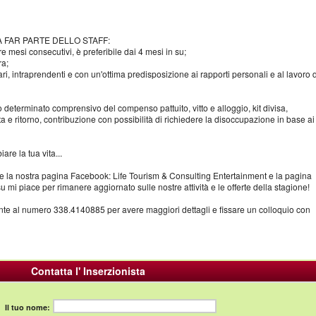
A FAR PARTE DELLO STAFF:
e mesi consecutivi, è preferibile dai 4 mesi in su;
ra;
ri, intraprendenti e con un'ottima predisposizione ai rapporti personali e al lavoro d
determinato comprensivo del compenso pattuito, vitto e alloggio, kit divisa,
ta e ritorno, contribuzione con possibilità di richiedere la disoccupazione in base ai
re la tua vita...
h e la nostra pagina Facebook: Life Tourism & Consulting Entertainment e la pagina
u mi piace per rimanere aggiornato sulle nostre attività e le offerte della stagione!
nte al numero 338.4140885 per avere maggiori dettagli e fissare un colloquio con
Contatta l' Inserzionista
Il tuo nome: