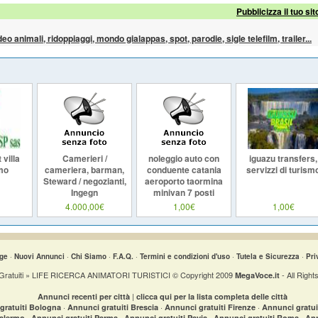
Pubblicizza il tuo sit
ideo animali, ridoppiaggi, mondo gialappas, spot, parodie, sigle telefilm, trailer...
 villa
Camerieri /
noleggio auto con
iguazu transfers,
mo
cameriera, barman,
conduente catania
servizzi di turism
Steward / negozianti,
aeroporto taormina
Ingegn
minivan 7 posti
4.000,00€
1,00€
1,00€
ge
·
Nuovi Annunci
·
Chi Siamo
·
F.A.Q.
·
Termini e condizioni d'uso
·
Tutela e Sicurezza
·
Pri
Gratuiti » LIFE RICERCA ANIMATORI TURISTICI © Copyright 2009
- All Right
MegaVoce.it
|
Annunci recenti per città
clicca qui per la lista completa delle città
·
·
·
gratuiti Bologna
Annunci gratuiti Brescia
Annunci gratuiti Firenze
Annunci gratu
·
·
·
·
Palermo
Annunci gratuiti Parma
Annunci gratuiti Pavia
Annunci gratuiti Roma
Ann