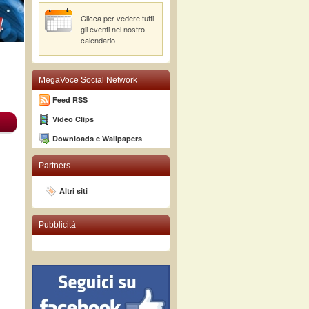
Clicca per vedere tutti
gli eventi nel nostro
calendario
MegaVoce Social Network
Feed RSS
Video Clips
Downloads e Wallpapers
Partners
Altri siti
Pubblicità