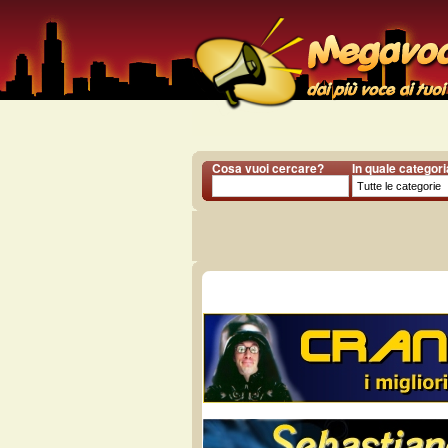
Cosa vuoi cercare?
In quale categor