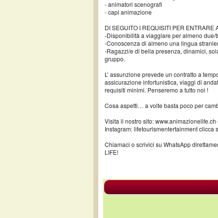
- animatori scenografi
- capi animazione
DI SEGUITO I REQUISITI PER ENTRARE 
-Disponibilità a viaggiare per almeno due/tr
-Conoscenza di almeno una lingua stranie
-Ragazzi/e di bella presenza, dinamici, sola
gruppo.
L’ assunzione prevede un contratto a tempo 
assicurazione infortunistica, viaggi di anda
requisiti minimi. Penseremo a tutto noi !
Cosa aspetti… a volte basta poco per cambia
Visita il nostro sito: www.animazionelife.c
Instagram: lifetourismentertainment clicca s
Chiamaci o scrivici su WhatsApp direttame
LIFE!