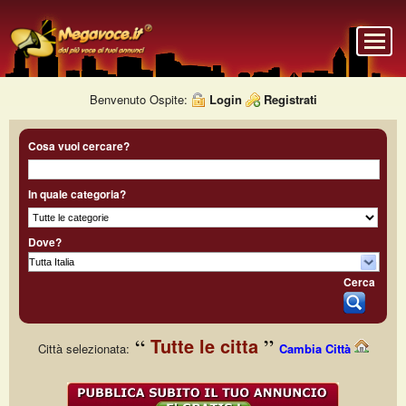
Benvenuto Ospite:
Login
Registrati
Cosa vuoi cercare?
In quale categoria?
Dove?
Cerca
Tutte le citta
Città selezionata:
Cambia Città