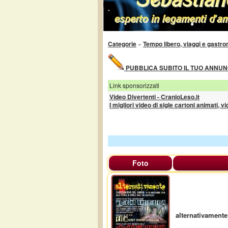
Categorie
»
Tempo libero, viaggi e gastr
PUBBLICA SUBITO IL TUO ANNUNC
Link sponsorizzati
Video Divertenti - CranioLeso.it
I migliori video di sigle cartoni animati, v
Foto
alternativamente