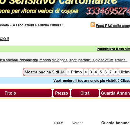
onomia
»
Associazioni e attività culturali
Feed RSS della cate
IO !!
Pubblicizza il tuo sit
ideo animali, ridoppiaggi, mondo gialappas, spot, parodie, sigle telefilm, trailer...
Mostra pagina 5 di 14
«
Primo
<
3
4
5
6
7
>
Ulti
Vuoi rendere il tuo annuncio più visibile? Clicc
Titolo
Prezzo
Città
Guarda Annun
Guarda Annunc
0,00€
Verona