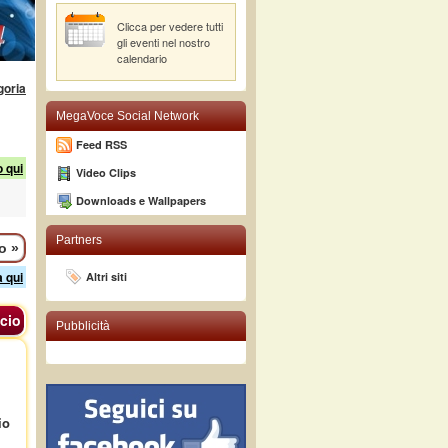
Clicca per vedere tutti
gli eventi nel nostro
calendario
goria
MegaVoce Social Network
Feed RSS
o qui
Video Clips
Downloads e Wallpapers
Partners
mo
»
a qui
Altri siti
cio
Pubblicità
io