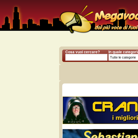
Cosa vuoi cercare?
In quale categor