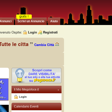
 Annunci
Scrivi un Annuncio
Aiuto
venuto Ospite:
Login
Registrati
Tutte le citta
Cambia Città
-
Il Mio MegaVoce.it
Login
Calendario Eventi