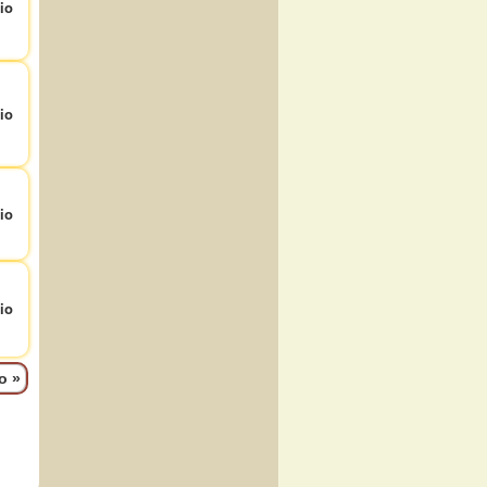
io
io
io
io
mo
»