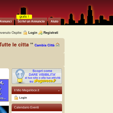
 Annunci
Scrivi un Annuncio
Aiuto
venuto Ospite:
Login
Registrati
Tutte le citta
Cambia Città
-
Il Mio MegaVoce.it
Login
Calendario Eventi