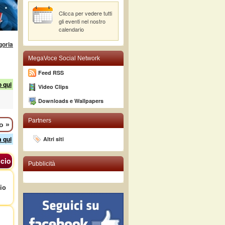
Clicca per vedere tutti
gli eventi nel nostro
calendario
goria
MegaVoce Social Network
Feed RSS
o qui
Video Clips
Downloads e Wallpapers
Partners
mo
»
a qui
Altri siti
cio
Pubblicità
io