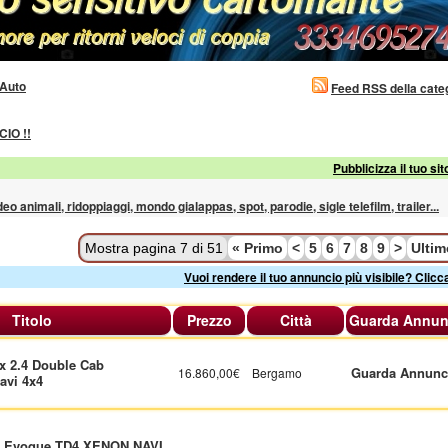
Auto
Feed RSS della cate
IO !!
Pubblicizza il tuo sit
ideo animali, ridoppiaggi, mondo gialappas, spot, parodie, sigle telefilm, trailer...
Mostra pagina 7 di 51
«
Primo
<
5
6
7
8
9
>
Ulti
Vuoi rendere il tuo annuncio più visibile? Clicc
Titolo
Prezzo
Città
Guarda Annun
ux 2.4 Double Cab
Guarda Annunc
16.860,00€
Bergamo
avi 4x4
r Evoque TD4 XENON NAVI