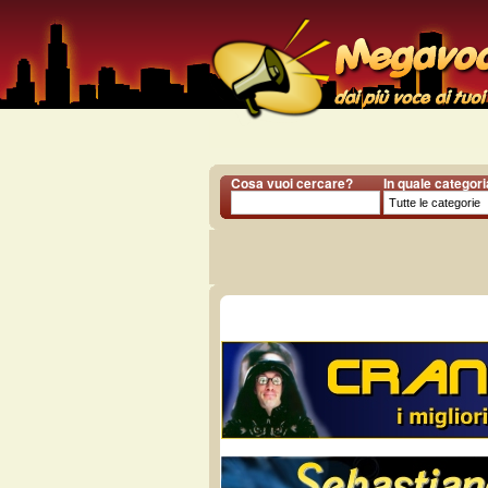
Cosa vuoi cercare?
In quale categor