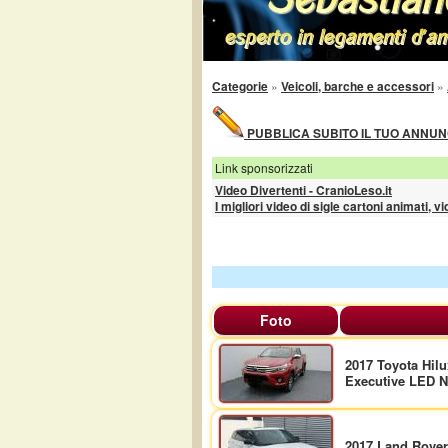
Categorie
»
Veicoli, barche e accessori
»
PUBBLICA SUBITO IL TUO ANNUNC
Link sponsorizzati
Video Divertenti - CranioLeso.it
I migliori video di sigle cartoni animati, v
Foto
2017 Toyota Hil
Executive LED N
2017 Land Rove