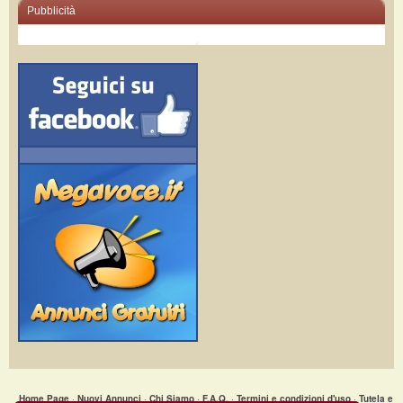
Pubblicità
Home Page
·
Nuovi Annunci
·
Chi Siamo
·
F.A.Q.
·
Termini e condizioni d'uso
·
Tutela e