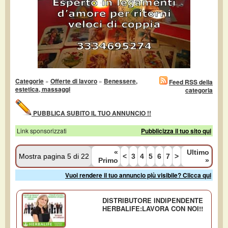
Categorie
»
Offerte di lavoro
»
Benessere,
Feed RSS della
estetica, massaggi
categoria
PUBBLICA SUBITO IL TUO ANNUNCIO !!
Link sponsorizzati
Pubblicizza il tuo sito qui
«
Ultimo
Mostra pagina 5 di 22
<
3
4
5
6
7
>
Primo
»
Vuoi rendere il tuo annuncio più visibile? Clicca qui
DISTRIBUTORE INDIPENDENTE
HERBALIFE:LAVORA CON NOI!!