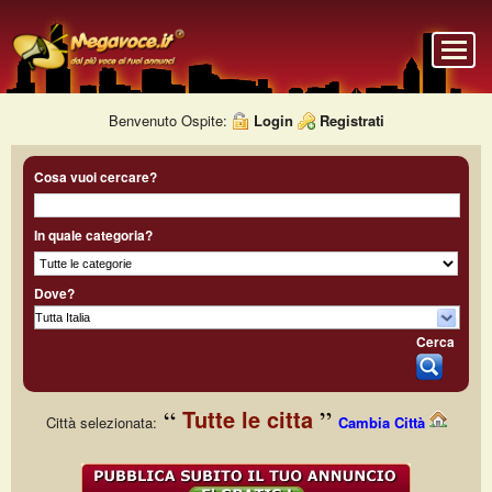
Benvenuto Ospite:
Login
Registrati
Cosa vuoi cercare?
In quale categoria?
Dove?
Cerca
Tutte le citta
Città selezionata:
Cambia Città