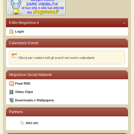
-
Il Mio MegaVoce.it
Login
Calendario Eventi
Clicca per vedere tutti gli eventi nel nostro calendario
MegaVoce Social Network
Feed RSS
Video Clips
Downloads e Wallpapers
Partners
Altri siti