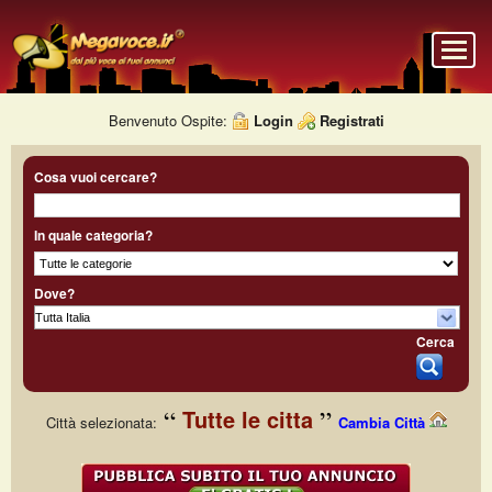
Benvenuto Ospite:
Login
Registrati
Cosa vuoi cercare?
In quale categoria?
Dove?
Cerca
Tutte le citta
Città selezionata:
Cambia Città