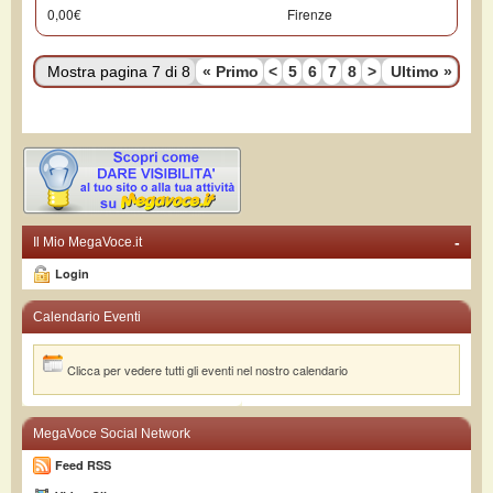
0,00€
Firenze
Mostra pagina 7 di 8
«
Primo
<
5
6
7
8
>
Ultimo
»
-
Il Mio MegaVoce.it
Login
Calendario Eventi
Clicca per vedere tutti gli eventi nel nostro calendario
MegaVoce Social Network
Feed RSS