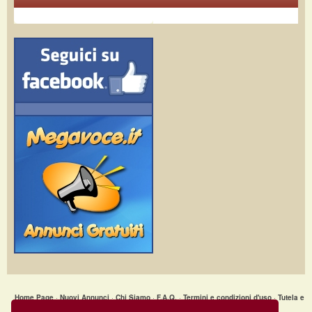
Home Page
·
Nuovi Annunci
·
Chi Siamo
·
F.A.Q.
·
Termini e condizioni d'uso
·
Tutela e
Sicurezza
·
Privacy
·
Aiuto