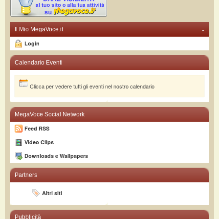
-
Il Mio MegaVoce.it
Login
Calendario Eventi
Clicca per vedere tutti gli eventi nel nostro calendario
MegaVoce Social Network
Feed RSS
Video Clips
Downloads e Wallpapers
Partners
Altri siti
Pubblicità