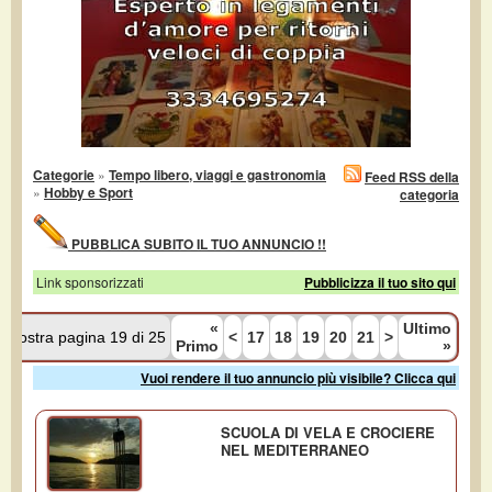
Categorie
»
Tempo libero, viaggi e gastronomia
Feed RSS della
»
Hobby e Sport
categoria
PUBBLICA SUBITO IL TUO ANNUNCIO !!
Link sponsorizzati
Pubblicizza il tuo sito qui
«
Ultimo
Mostra pagina 19 di 25
<
17
18
19
20
21
>
Primo
»
Vuoi rendere il tuo annuncio più visibile? Clicca qui
SCUOLA DI VELA E CROCIERE
NEL MEDITERRANEO