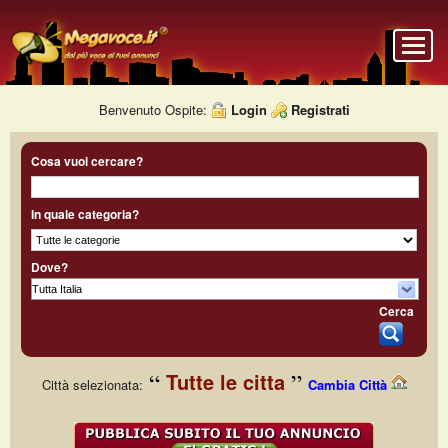
Benvenuto Ospite:
Login
Registrati
Cosa vuoi cercare?
In quale categoria?
Dove?
Cerca
Tutte le citta
Città selezionata:
Cambia Città