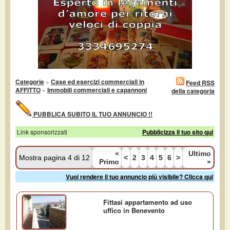
Categorie
»
Case ed esercizi commerciali in
Feed RSS
AFFITTO
»
Immobili commerciali e capannoni
della categoria
PUBBLICA SUBITO IL TUO ANNUNCIO !!
Link sponsorizzati
Pubblicizza il tuo sito qui
«
Ultimo
Mostra pagina 4 di 12
<
2
3
4
5
6
>
Primo
»
Vuoi rendere il tuo annuncio più visibile? Clicca qui
Fittasi appartamento ad uso
uffico in Benevento