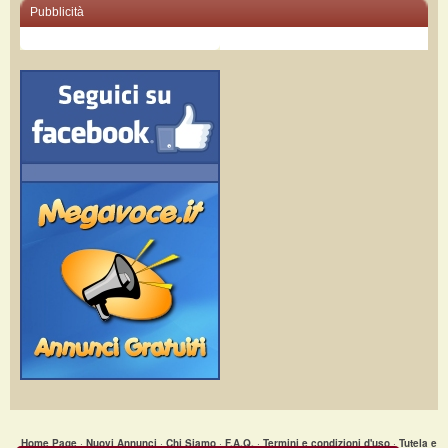
Pubblicità
Home Page
·
Nuovi Annunci
·
Chi Siamo
·
F.A.Q.
·
Termini e condizioni d'uso
·
Tutela e