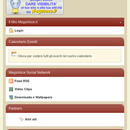
-
Il Mio MegaVoce.it
Login
Calendario Eventi
Clicca per vedere tutti gli eventi nel nostro calendario
MegaVoce Social Network
Feed RSS
Video Clips
Downloads e Wallpapers
Partners
Altri siti