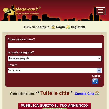
Benvenuto Ospite:
Login
Registrati
Cosa vuoi cercare?
In quale categoria?
Dove?
Cerca
Tutte le citta
Città selezionata:
Cambia Città