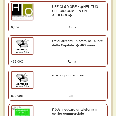
UFFICI AD ORE : �NEL TUO
UFFICIO COME IN UN
ALBERGO�
0,00€
Roma
Uffici arredati in affito nel cuore
della Capitale: � 463 mese
463,00€
Roma
ruvo di puglia fittasi
800,00€
Bari
(1508) negozio di telefonia in
centro commerciale