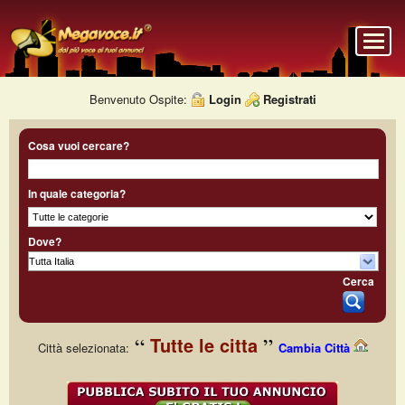
Benvenuto Ospite:
Login
Registrati
Cosa vuoi cercare?
In quale categoria?
Dove?
Cerca
Tutte le citta
Città selezionata:
Cambia Città