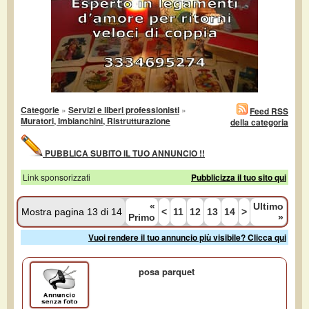
Categorie
»
Servizi e liberi professionisti
»
Feed RSS
Muratori, Imbianchini, Ristrutturazione
della categoria
PUBBLICA SUBITO IL TUO ANNUNCIO !!
Link sponsorizzati
Pubblicizza il tuo sito qui
«
Ultimo
Mostra pagina 13 di 14
<
11
12
13
14
>
Primo
»
Vuoi rendere il tuo annuncio più visibile? Clicca qui
posa parquet