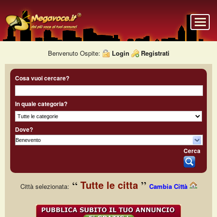
Benvenuto Ospite:
Login
Registrati
Cosa vuoi cercare?
In quale categoria?
Dove?
Cerca
Tutte le citta
Città selezionata:
Cambia Città