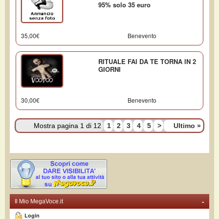
95% solo 35 euro
35,00€
Benevento
RITUALE FAI DA TE TORNA IN 2
GIORNI
30,00€
Benevento
Mostra pagina 1 di 12
1
2
3
4
5
>
Ultimo
»
-
Il Mio MegaVoce.it
Login