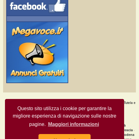
Home Page
·
Nuovi Annunci
·
Chi Siamo
·
F.A.Q.
·
Termini e condizioni d'uso
·
Tutela e
Sicurezza
·
Privacy
·
Aiuto
Questo sito utilizza i cookie per garantire la
migliore esperienza di navigazione sulle nostre
Annunci Gratuiti © Copyright 2009
- All Rights Reserved.
MegaVoce.it
pagine.
Maggiori informazioni
|
Annunci recenti per città
clicca qui per la lista completa delle città
·
·
·
Annunci gratuiti Milano
Annunci gratuiti Bologna
Annunci gratuiti Brescia
·
·
Annunci gratuiti Firenze
Annunci gratuiti Genova
Annunci gratuiti Modena