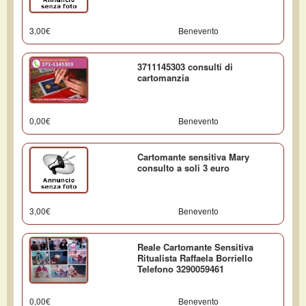
3,00€
Benevento
3711145303 consulti di
cartomanzia
0,00€
Benevento
Cartomante sensitiva Mary
consulto a soli 3 euro
3,00€
Benevento
Reale Cartomante Sensitiva
Ritualista Raffaela Borriello
Telefono 3290059461
0,00€
Benevento