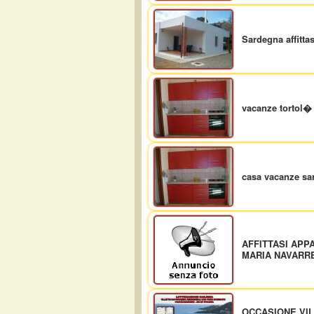
Sardegna affitta
vacanze tortol�
casa vacanze sar
AFFITTASI APP
MARIA NAVARR
OCCASIONE VI