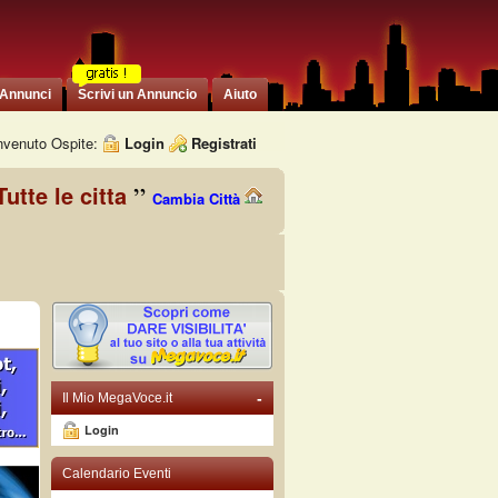
 Annunci
Scrivi un Annuncio
Aiuto
venuto Ospite:
Login
Registrati
Tutte le citta
Cambia Città
-
Il Mio MegaVoce.it
Login
Calendario Eventi