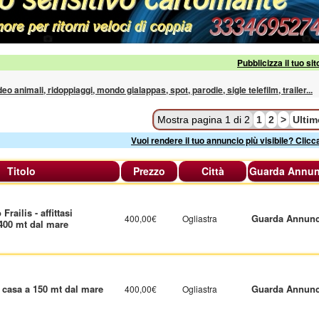
Pubblicizza il tuo sit
ideo animali, ridoppiaggi, mondo gialappas, spot, parodie, sigle telefilm, trailer...
Mostra pagina 1 di 2
1
2
>
Ulti
Vuoi rendere il tuo annuncio più visibile? Clicc
Titolo
Prezzo
Città
Guarda Annun
railis - affittasi
Guarda Annunc
400,00€
Ogliastra
400 mt dal mare
o casa a 150 mt dal mare
Guarda Annunc
400,00€
Ogliastra