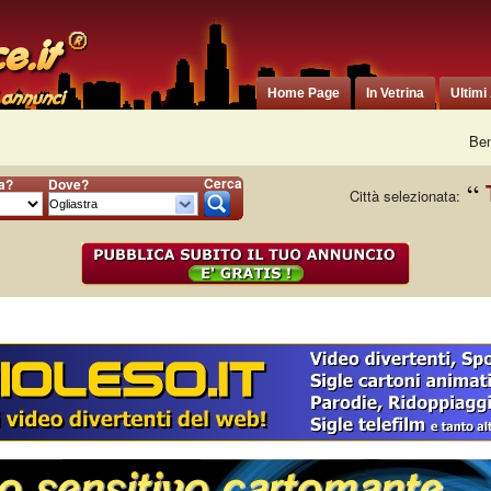
Home Page
In Vetrina
Ultimi
Ben
Cerca
ia?
Dove?
Città selezionata: