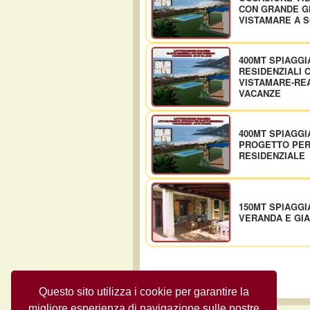
CON GRANDE GI
VISTAMARE A S
400MT SPIAGGI
RESIDENZIALI 
VISTAMARE-REA
VACANZE
400MT SPIAGGIA
PROGETTO PER
RESIDENZIALE
150MT SPIAGG
VERANDA E GI
Questo sito utilizza i cookie per garantire la
migliore esperienza di navigazione sulle nostre