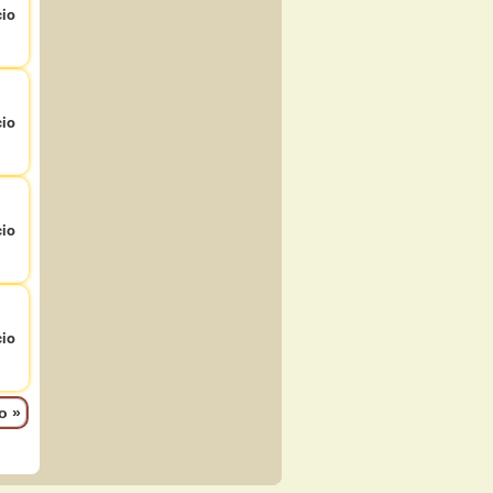
io
io
io
io
mo
»