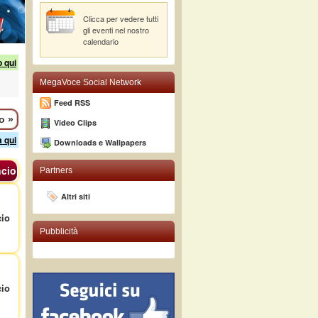
Clicca per vedere tutti
gli eventi nel nostro
calendario
o qui
MegaVoce Social Network
Feed RSS
mo
»
Video Clips
a qui
Downloads e Wallpapers
cio
Partners
Altri siti
io
Pubblicità
io