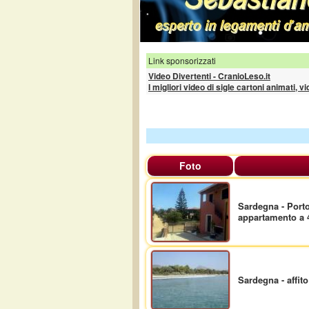
Link sponsorizzati
Video Divertenti - CranioLeso.it
I migliori video di sigle cartoni animati, v
Foto
Sardegna - Porto F
appartamento a 
Sardegna - affit