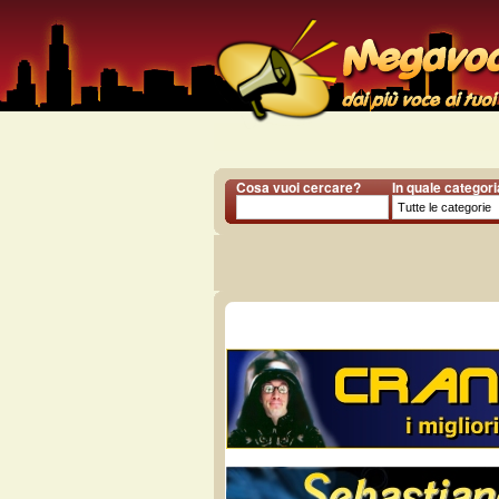
Cosa vuoi cercare?
In quale categor