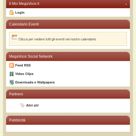
-
Il Mio MegaVoce.it
Login
Calendario Eventi
Clicca per vedere tutti gli eventi nel nostro calendario
MegaVoce Social Network
Feed RSS
Video Clips
Downloads e Wallpapers
Partners
Altri siti
Pubblicità