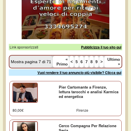
Link sponsorizzati
Pubblicizza il tuo sito qui
«
Ultimo
Mostra pagina 7 di 71
<
5
6
7
8
9
>
Primo
»
Vuoi rendere il tuo annuncio più visibile? Clicca qui
Pier Cartomante a Firenze,
lettura tarocchi e analisi Karmica
ed energetica
80,00€
Firenze
Cerco Compagna Per Relazione
Seria