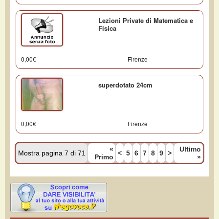
Lezioni Private di Matematica e
Fisica
0,00€
Firenze
superdotato 24cm
0,00€
Firenze
«
Ultimo
Mostra pagina 7 di 71
<
5
6
7
8
9
>
Primo
»