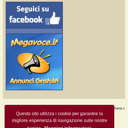
Home Page
·
Nuovi Annunci
·
Chi Siamo
·
F.A.Q.
·
Termini e condizioni d'uso
·
Tutela e
Sicurezza
·
Privacy
·
Aiuto
Questo sito utilizza i cookie per garantire la
migliore esperienza di navigazione sulle nostre
Annunci Gratuiti © Copyright 2009
- All Rights Reserved.
MegaVoce.it