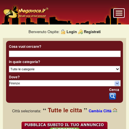
Benvenuto Ospite:
Login
Registrati
Cosa vuoi cercare?
In quale categoria?
Dove?
Cerca
Tutte le citta
Città selezionata:
Cambia Città