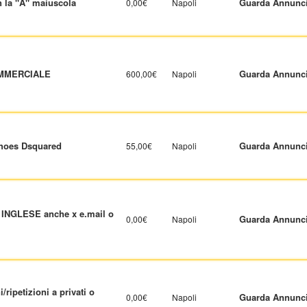
 la "A" maiuscola
Guarda Annunc
0,00€
Napoli
MMERCIALE
Guarda Annunc
600,00€
Napoli
hoes Dsquared
Guarda Annunc
55,00€
Napoli
n INGLESE anche x e.mail o
Guarda Annunc
0,00€
Napoli
ripetizioni a privati o
Guarda Annunc
0,00€
Napoli