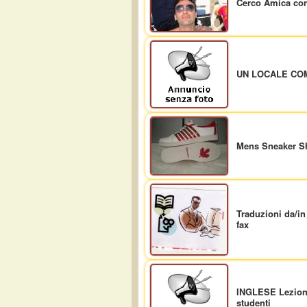
Cerco Amica con
UN LOCALE CO
Mens Sneaker S
Traduzioni da/i
fax
INGLESE Lezioni/
studenti