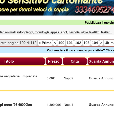
Pubblicizza il tuo sit
ideo animali, ridoppiaggi, mondo gialappas, spot, parodie, sigle telefilm, trailer...
stra pagina 102 di 112
«
Primo
<
100
101
102
103
104
>
Ulti
Vuoi rendere il tuo annuncio più visibile? Clicc
Titolo
Prezzo
Città
Guarda Annun
e segretaria, impiegata
Guarda Annunc
0,00€
Napoli
gpl anno '98 60000km
Guarda Annunc
1.300,00€
Napoli