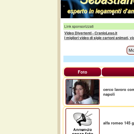
Link sponsorizzati
Video Divertenti - CranioLeso.it
I migliori video di sigle cartoni animati, v
Mo
Foto
cerco lavoro com
napoli
alfa romeo 145 