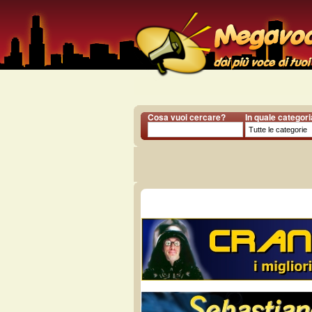
Cosa vuoi cercare?
In quale categor