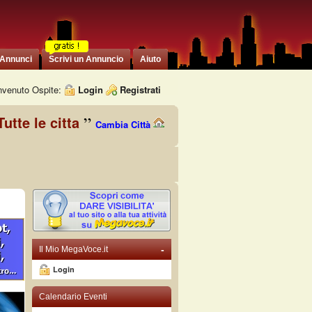
 Annunci
Scrivi un Annuncio
Aiuto
venuto Ospite:
Login
Registrati
Tutte le citta
Cambia Città
-
Il Mio MegaVoce.it
Login
Calendario Eventi