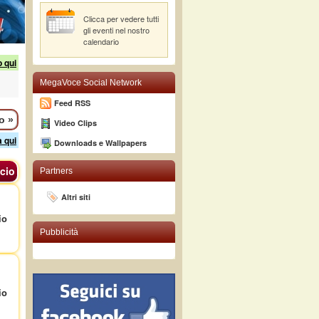
Clicca per vedere tutti
gli eventi nel nostro
calendario
o qui
MegaVoce Social Network
Feed RSS
mo
»
Video Clips
a qui
Downloads e Wallpapers
cio
Partners
Altri siti
io
Pubblicità
io