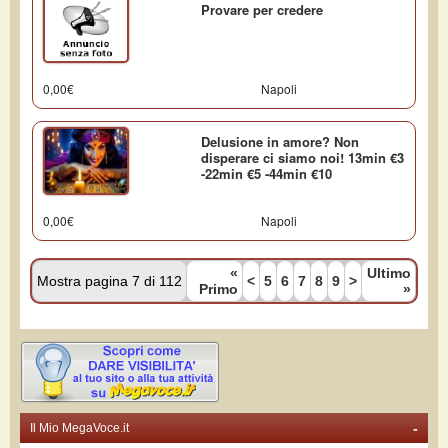
Provare per credere
0,00€
Napoli
Delusione in amore? Non
disperare ci siamo noi! 13min €3
-22min €5 -44min €10
0,00€
Napoli
«
Ultimo
Mostra pagina 7 di 112
<
5
6
7
8
9
>
Primo
»
-
Il Mio MegaVoce.it