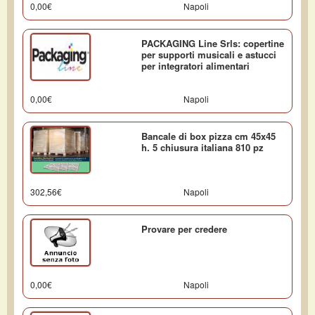
0,00€
Napoli
PACKAGING Line Srls: copertine
per supporti musicali e astucci
per integratori alimentari
0,00€
Napoli
Bancale di box pizza cm 45x45
h. 5 chiusura italiana 810 pz
302,56€
Napoli
Provare per credere
0,00€
Napoli