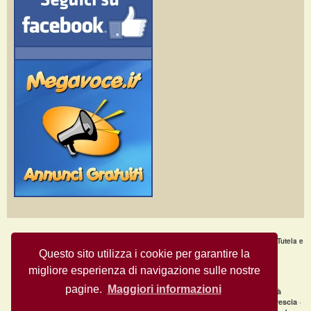
Home Page
·
Nuovi Annunci
·
Chi Siamo
·
F.A.Q.
·
Termini e condizioni d'uso
·
Tutela e
Sicurezza
·
Privacy
·
Aiuto
Questo sito utilizza i cookie per garantire la
migliore esperienza di navigazione sulle nostre
Annunci Gratuiti © Copyright 2009
- All Rights Reserved.
MegaVoce.it
pagine.
Maggiori informazioni
|
Annunci recenti per città
clicca qui per la lista completa delle città
·
·
·
Annunci gratuiti Milano
Annunci gratuiti Bologna
Annunci gratuiti Brescia