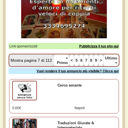
Link sponsorizzati
Pubblicizza il tuo sito qui
«
Ultimo
Mostra pagina 7 di 112
<
5
6
7
8
9
>
Primo
»
Vuoi rendere il tuo annuncio più visibile? Clicca qui
Cerco amante
0,00€
Napoli
Traduzioni Giurate &
Interpretariato