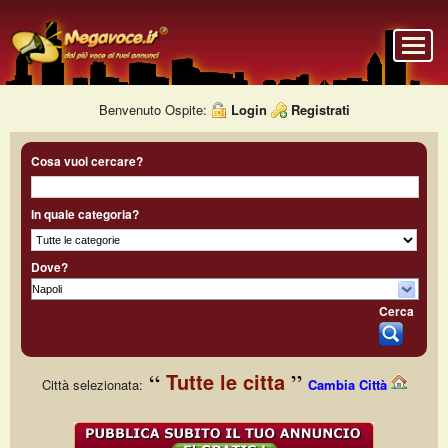
Benvenuto Ospite:
Login
Registrati
Cosa vuoi cercare?
In quale categoria?
Dove?
Cerca
Tutte le citta
Città selezionata:
Cambia Città