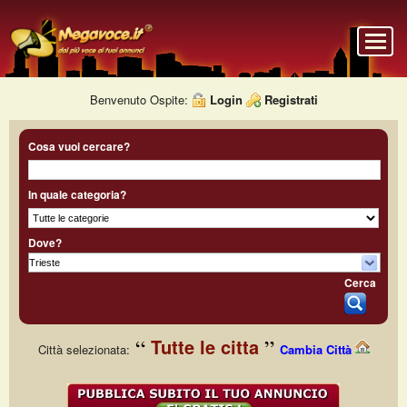
Benvenuto Ospite:
Login
Registrati
Cosa vuoi cercare?
In quale categoria?
Dove?
Cerca
Tutte le citta
Città selezionata:
Cambia Città