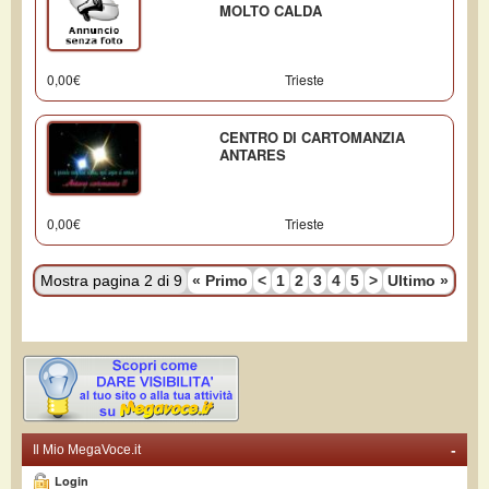
MOLTO CALDA
0,00€
Trieste
CENTRO DI CARTOMANZIA
ANTARES
0,00€
Trieste
Mostra pagina 2 di 9
«
Primo
<
1
2
3
4
5
>
Ultimo
»
-
Il Mio MegaVoce.it
Login