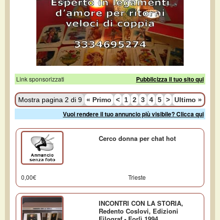
Link sponsorizzati
Pubblicizza il tuo sito qui
Mostra pagina 2 di 9
«
Primo
<
1
2
3
4
5
>
Ultimo
»
Vuoi rendere il tuo annuncio più visibile? Clicca qui
Cerco donna per chat hot
0,00€
Trieste
INCONTRI CON LA STORIA,
Redento Coslovi, Edizioni
Filograf - Forlì 1994.