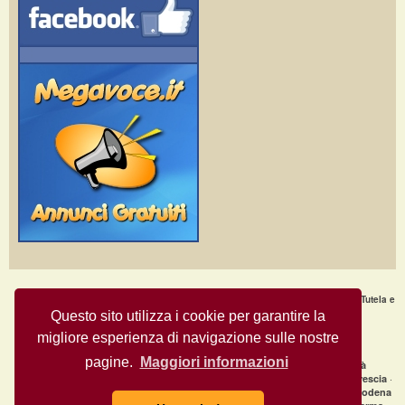
Home Page
·
Nuovi Annunci
·
Chi Siamo
·
F.A.Q.
·
Termini e condizioni d'uso
·
Tutela e
Sicurezza
·
Privacy
·
Aiuto
Questo sito utilizza i cookie per garantire la
migliore esperienza di navigazione sulle nostre
Annunci Gratuiti © Copyright 2009
- All Rights Reserved.
MegaVoce.it
pagine.
Maggiori informazioni
|
Annunci recenti per città
clicca qui per la lista completa delle città
·
·
·
Annunci gratuiti Milano
Annunci gratuiti Bologna
Annunci gratuiti Brescia
·
·
Annunci gratuiti Firenze
Annunci gratuiti Genova
Annunci gratuiti Modena