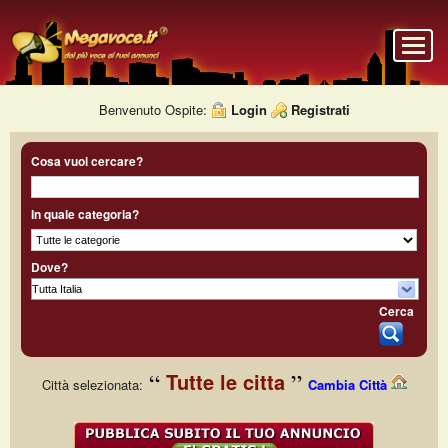
Benvenuto Ospite:
Login
Registrati
Cosa vuoi cercare?
In quale categoria?
Dove?
Cerca
Tutte le citta
Città selezionata:
Cambia Città