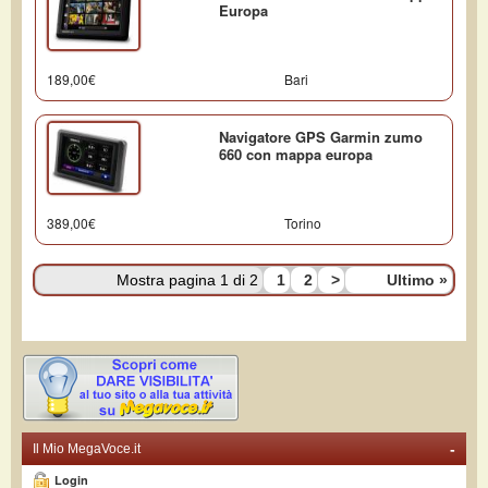
Europa
189,00€
Bari
Navigatore GPS Garmin zumo
660 con mappa europa
389,00€
Torino
Mostra pagina 1 di 2
1
2
>
Ultimo
»
-
Il Mio MegaVoce.it
Login