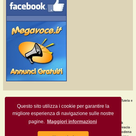
Home Page
·
Nuovi Annunci
·
Chi Siamo
·
F.A.Q.
·
Termini e condizioni d'uso
·
Tutela e
Sicurezza
·
Privacy
·
Aiuto
Questo sito utilizza i cookie per garantire la
migliore esperienza di navigazione sulle nostre
Annunci Gratuiti © Copyright 2009
- All Rights Reserved.
MegaVoce.it
pagine.
Maggiori informazioni
|
Annunci recenti per città
clicca qui per la lista completa delle città
·
·
·
Annunci gratuiti Milano
Annunci gratuiti Bologna
Annunci gratuiti Brescia
·
·
Annunci gratuiti Firenze
Annunci gratuiti Genova
Annunci gratuiti Modena