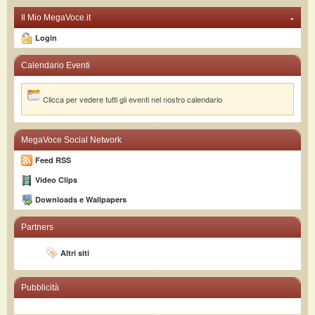
-
Il Mio MegaVoce.it
Login
Calendario Eventi
Clicca per vedere tutti gli eventi nel nostro calendario
MegaVoce Social Network
Feed RSS
Video Clips
Downloads e Wallpapers
Partners
Altri siti
Pubblicità