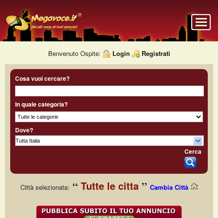
Benvenuto Ospite:
Login
Registrati
Cosa vuoi cercare?
In quale categoria?
Dove?
Cerca
Tutte le citta
Città selezionata:
Cambia Città