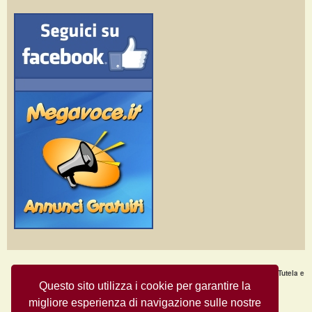
Home Page
·
Nuovi Annunci
·
Chi Siamo
·
F.A.Q.
·
Termini e condizioni d'uso
·
Tutela e
Sicurezza
·
Privacy
·
Aiuto
Questo sito utilizza i cookie per garantire la
migliore esperienza di navigazione sulle nostre
Annunci Gratuiti © Copyright 2009
- All Rights Reserved.
MegaVoce.it