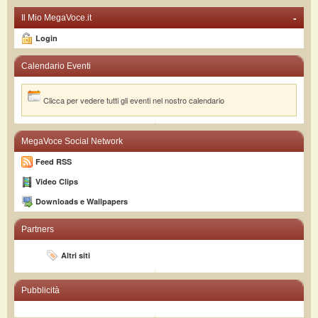
-
Il Mio MegaVoce.it
Login
Calendario Eventi
Clicca per vedere tutti gli eventi nel nostro calendario
MegaVoce Social Network
Feed RSS
Video Clips
Downloads e Wallpapers
Partners
Altri siti
Pubblicità