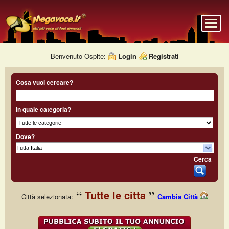
Benvenuto Ospite:
Login
Registrati
Cosa vuoi cercare?
In quale categoria?
Dove?
Cerca
Tutte le citta
Città selezionata:
Cambia Città