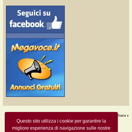
Home Page
·
Nuovi Annunci
·
Chi Siamo
·
F.A.Q.
·
Termini e condizioni d'uso
·
Tutela e
Sicurezza
·
Privacy
·
Aiuto
Questo sito utilizza i cookie per garantire la
migliore esperienza di navigazione sulle nostre
Annunci Gratuiti © Copyright 2009
- All Rights Reserved.
MegaVoce.it