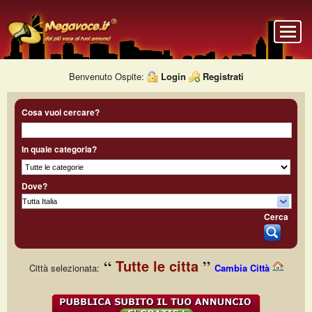
Benvenuto Ospite:
Login
Registrati
Cosa vuoi cercare?
In quale categoria?
Dove?
Cerca
Tutte le citta
Città selezionata:
Cambia Città