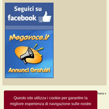
Home Page
·
Nuovi Annunci
·
Chi Siamo
·
F.A.Q.
·
Termini e condizioni d'uso
·
Tutela e
Sicurezza
·
Privacy
·
Aiuto
Questo sito utilizza i cookie per garantire la
migliore esperienza di navigazione sulle nostre
Annunci Gratuiti © Copyright 2009
- All Rights Reserved.
MegaVoce.it