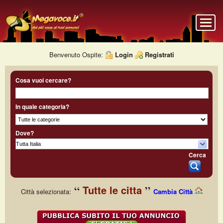
Benvenuto Ospite:
Login
Registrati
Cosa vuoi cercare?
In quale categoria?
Dove?
Cerca
Tutte le citta
Città selezionata:
Cambia Città