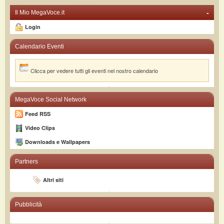
-
Il Mio MegaVoce.it
Login
Calendario Eventi
Clicca per vedere tutti gli eventi nel nostro calendario
MegaVoce Social Network
Feed RSS
Video Clips
Downloads e Wallpapers
Partners
Altri siti
Pubblicità