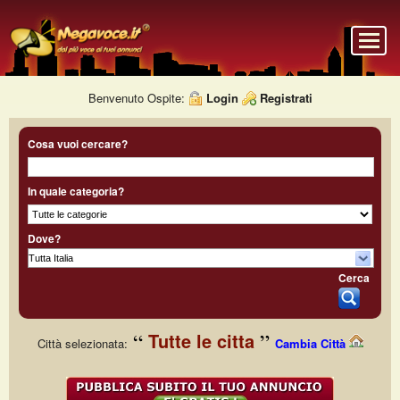
Benvenuto Ospite:
Login
Registrati
Cosa vuoi cercare?
In quale categoria?
Dove?
Cerca
Tutte le citta
Città selezionata:
Cambia Città