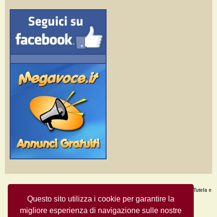
Home Page
·
Nuovi Annunci
·
Chi Siamo
·
F.A.Q.
·
Termini e condizioni d'uso
·
Tutela e
Sicurezza
·
Privacy
·
Aiuto
Questo sito utilizza i cookie per garantire la
migliore esperienza di navigazione sulle nostre
Annunci Gratuiti © Copyright 2009
- All Rights Reserved.
MegaVoce.it